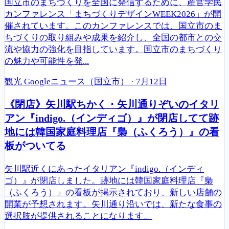
国立市のまちづくりを全国に発信するために、産官学民
カンファレンス「まちづくりデザインWEEK2026」が開
催されています。このカンファレンスでは、国立市のま
ちづくりの取り組みや成果を紹介し、全国の都市との交
流や協力の強化を目指しています。国立市のまちづくり
の魅力や可能性を発...
観光
Googleニュース（国立市）
·
7月12日
《閉店》矢川駅ちかく・矢川通りぞいのイタリ
アン『indigo.（インディゴ）』が閉店してて跡
地には韓国家庭料理店『梟（ふくろう）』の看
板がついてる
矢川駅近くにあったイタリアン『indigo.（インディ
ゴ）』が閉店しました。跡地には韓国家庭料理店『梟
（ふくろう）』の看板が掲示されており、新しい店舗の
開業が予想されます。矢川通り沿いでは、新たな食事の
選択肢が提供されることになります。