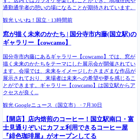
す。店内ではカラオケを楽しむことができ、地域住民や
通勤通学者の憩いの場になることが期待されています。
観光
いいね！国立
·
13時間前
窓が描く未来のかたち | 国分寺市内藤(国立駅)の
ギャラリー【cowcamo】
国分寺市内藤にあるギャラリー【cowcamo】では、窓が
描く未来のかたちをテーマにした展示会が開催されてい
ます。会場では、未来をイメージしたさまざまな作品が
展示されており、来場者は未来への希望や夢を感じるこ
とができます。ギャラリー【cowcamo】は国立駅からア
クセスが良く...
観光
Googleニュース（国立市）
·
7月30日
【開店】店内焙煎のコーヒー！国立駅南口・富
士見通りぞいにカフェ利用できるコーヒー屋
『緋色珈琲屋』がオープンしてる