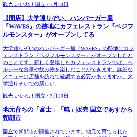
観光
いいね！国立
·
7月10日
【開店】大学通りぞい、ハンバーガー屋
『WAVES』の跡地にカフェレストラン『ベジフ
ルモンスター』がオープンしてる
大学通りぞいのハンバーガー屋『WAVES』の跡地にカフ
ェレストラン『ベジフルモンスター』がオープンしたと
のことです。新しく登場したカフェレストランでは、ヘ
ルシーな食事や飲み物を楽しむことができます。詳細な
メニューは店舗を訪れて確認する必要がありますが、大
学通りぞいでの新しい...
観光
いいね！国立
·
7月10日
地元育ちの「富士」「暁」販売 国立であすから
朝顔市
国立で朝顔市が開催されています。地元で育てられた