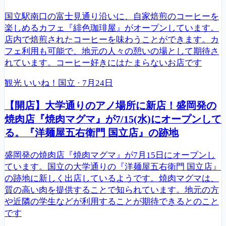
国立駅南口の富士見通り沿いに、自家焙煎のコーヒーを
楽しめるカフェ『緋色珈琲屋』がオープンしています。
店内で焙煎されたコーヒーを味わうことができます。カ
フェ利用も可能で、地元の人々の憩いの場として期待さ
れています。コーヒー好きにはたまらないお店です
観光
いいね！国立
·
7月24日
【開店】大学通りのアノ場所に新店！盛岡発の
焼肉店『焼肉マグマ』が7/15(水)にオープンして
る。『洋麺屋五右衛門 国立店』の跡地
盛岡発の焼肉店『焼肉マグマ』が7月15日にオープンし
ています。国立の大学通りの『洋麺屋五右衛門 国立店』
の跡地に新しく出店しているようです。焼肉マグマは、
質の高い肉を提供することで知られています。地元の方
や近隣の学生などが利用することが期待できるとのこと
です