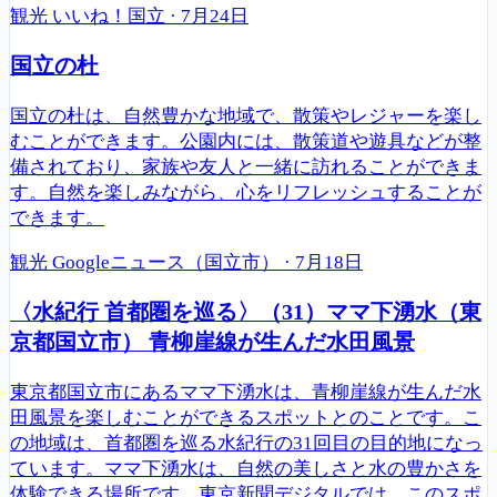
観光
いいね！国立
·
7月24日
国立の杜
国立の杜は、自然豊かな地域で、散策やレジャーを楽し
むことができます。公園内には、散策道や遊具などが整
備されており、家族や友人と一緒に訪れることができま
す。自然を楽しみながら、心をリフレッシュすることが
できます。
観光
Googleニュース（国立市）
·
7月18日
〈水紀行 首都圏を巡る〉（31）ママ下湧水（東
京都国立市） 青柳崖線が生んだ水田風景
東京都国立市にあるママ下湧水は、青柳崖線が生んだ水
田風景を楽しむことができるスポットとのことです。こ
の地域は、首都圏を巡る水紀行の31回目の目的地になっ
ています。ママ下湧水は、自然の美しさと水の豊かさを
体験できる場所です。東京新聞デジタルでは、このスポ