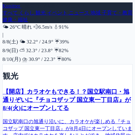
Kunitter
- 国立市の話題ダイジェスト
すべて
くらし
観光
イベント
ニュース
地域
子育て・教育
健康・福祉
風速
湿度
🌤️
26°C
晴れ
💨
6.5m/s
💧
91%
|
降水確率
8/8(土)
🌤️
32.2°
/
24.9°
☔
39%
降水確率
8/9(日)
⛅
32.3°
/
23.8°
☔
82%
降水確率
8/10(月)
⛈️
30.9°
/
22.3°
☔
80%
観光
【開店】カラオケもできる！？国立駅南口・旭
通りぞいに『チョコザップ 国立東一丁目店』が
8/4(火)にオープンしてる
国立駅南口の旭通り沿いに、カラオケが楽しめる『チョ
コザップ 国立東一丁目店』が8月4日にオープンしていま