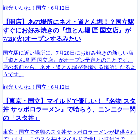
観光
いいね！国立
·
6月12日
【開店】あの場所にネオ・道とん堀！？国立駅
すぐにお好み焼きの『道とん堀 匠 国立店』が
7/28(火)オープンするみたい
国立駅に近い場所に、7月28日にお好み焼きの新しい店
『道とん堀 匠 国立店』がオープン予定とのことです。
店の名前から、ネオ・道とん堀が登場する場所になるよ
うです。
観光
いいね！国立
·
6月12日
【東京・国立】マイルドで優しい！『名物 スタ
丼 サッポロラーメン』で喰らう、ニンニク一閃
の「スタ丼」
東京・国立で名物のスタ丼サッポロラーメンが提供され
ています。このスタ丼はマイルドで優しい味付けで、ニ