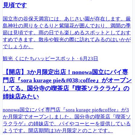
見頃です
国立市の谷保天満宮には、あじさい園が存在します。厳
島神社の周りをぐるりと紫陽花が囲んでおり、満開の季
節は見頃です。雨の日でも楽しめるスポットとしておす
すめできます。散歩や観光の際に訪れてみるのはいかが
でしょうか。
観光
くにたちハッピースポット
·
6月23日
【開店】3か月限定出店！nonowa国立にパイ専
門店『sora kurage pie&#038;coffee』がオープン
してる。国分寺の喫茶店『喫茶ソラクラゲ』の
姉妹店みたい
nonowa国立にパイ専門店『sora kurage pie&coffee』が3
か月限定でオープンしました。国分寺の喫茶店『喫茶ソ
ラクラゲ』の姉妹店で、パイやコーヒーを提供している
ようです。開店期間は3か月限定とのことです。