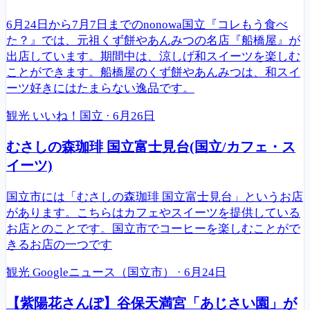
6月24日から7月7日までのnonowa国立『コレもう食べ
た？』では、元祖くず餅やあんみつの名店『船橋屋』が
出店しています。期間中は、涼しげ和スイーツを楽しむ
ことができます。船橋屋のくず餅やあんみつは、和スイ
ーツ好きにはたまらない逸品です。
観光
いいね！国立
·
6月26日
むさしの森珈琲 国立富士見台(国立/カフェ・ス
イーツ)
国立市には「むさしの森珈琲 国立富士見台」というお店
があります。こちらはカフェやスイーツを提供している
お店とのことです。国立市でコーヒーを楽しむことがで
きるお店の一つです
観光
Googleニュース（国立市）
·
6月24日
【紫陽花さんぽ】谷保天満宮「あじさい園」が