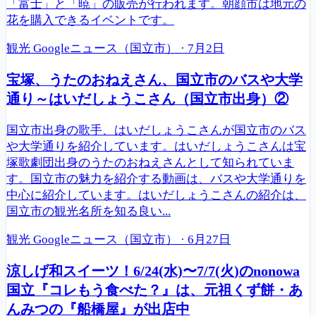
「富士」と「暁」の販売が行われます。朝顔市は地元の
花を購入できるイベントです。
観光
Googleニュース（国立市）
·
7月2日
宝塚、うたのおねえさん、国立市のバスや大学
通り～はいだしょうこさん（国立市出身）②
国立市出身の歌手、はいだしょうこさんが国立市のバス
や大学通りを紹介しています。はいだしょうこさんは宝
塚歌劇団出身のうたのおねえさんとして知られていま
す。国立市の魅力を紹介する動画は、バスや大学通りを
中心に紹介しています。はいだしょうこさんの紹介は、
国立市の観光名所を知る良い...
観光
Googleニュース（国立市）
·
6月27日
涼しげ和スイーツ！6/24(水)〜7/7(火)のnonowa
国立『コレもう食べた？』は、元祖くず餅・あ
んみつの『船橋屋』が出店中