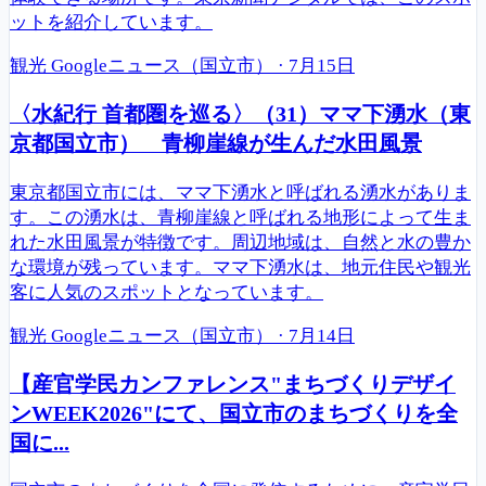
ットを紹介しています。
観光
Googleニュース（国立市）
·
7月15日
〈水紀行 首都圏を巡る〉（31）ママ下湧水（東
京都国立市） 青柳崖線が生んだ水田風景
東京都国立市には、ママ下湧水と呼ばれる湧水がありま
す。この湧水は、青柳崖線と呼ばれる地形によって生ま
れた水田風景が特徴です。周辺地域は、自然と水の豊か
な環境が残っています。ママ下湧水は、地元住民や観光
客に人気のスポットとなっています。
観光
Googleニュース（国立市）
·
7月14日
【産官学民カンファレンス"まちづくりデザイ
ンWEEK2026"にて、国立市のまちづくりを全
国に...