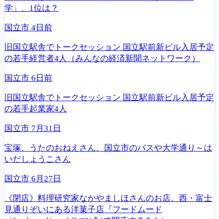
学」、1位は？
国立市
4日前
旧国立駅舎でトークセッション 国立駅前新ビル入居予定
の若手経営者4人（みんなの経済新聞ネットワーク）
国立市
6日前
旧国立駅舎でトークセッション 国立駅前新ビル入居予定
の若手起業家4人
国立市
7月31日
宝塚、うたのおねえさん、国立市のバスや大学通り～は
いだしょうこさん
国立市
6月27日
《閉店》料理研究家なかやましほさんのお店。西・富士
見通りぞいにある洋菓子店『フードムード