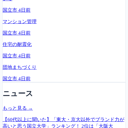
国立市
4日前
マンション管理
国立市
4日前
住宅の耐震化
国立市
4日前
団地まちづくり
国立市
4日前
ニュース
もっと見る →
【60代以上に聞いた】「東大・京大以外でブランド力が
高いと思う国立大学」ランキング！ 2位は「大阪大