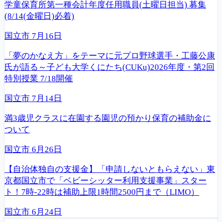
学童保育所第一種会計年度任用職員(土曜日担当) 募集
(8/14(金曜日)必着)
国立市
7月16日
「夢のかなえ方」をテーマに元プロ野球選手・工藤公康
氏が語る～子ども大学くにたち(CUKu)2026年度・第2回
特別授業 7/18開催
国立市
7月14日
満3歳児クラスに在園する園児の預かり保育の補助金に
ついて
国立市
6月26日
【自治体独自の支援金】「申請しないともらえない」東
京都国立市で「ベビーシッター利用支援事業」スター
ト！7時-22時は補助上限1時間2500円まで（LIMO）
国立市
6月24日