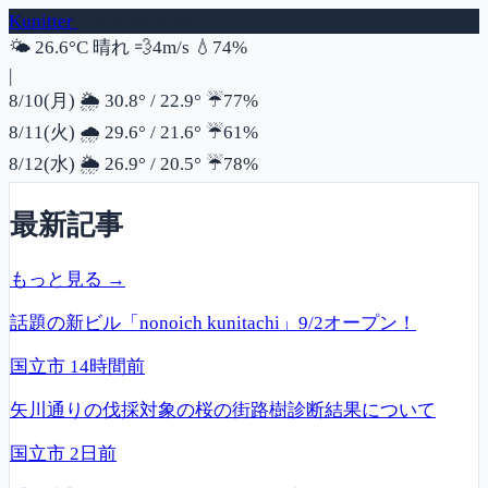
Kunitter
- 東京都の話題ダイジェスト
風速
湿度
🌤️
26.6°C
晴れ
💨
4m/s
💧
74%
|
降水確率
8/10(月)
🌦️
30.8°
/
22.9°
☔
77%
降水確率
8/11(火)
🌧️
29.6°
/
21.6°
☔
61%
降水確率
8/12(水)
🌦️
26.9°
/
20.5°
☔
78%
最新記事
もっと見る →
話題の新ビル「nonoich kunitachi」9/2オープン！
国立市
14時間前
矢川通りの伐採対象の桜の街路樹診断結果について
国立市
2日前