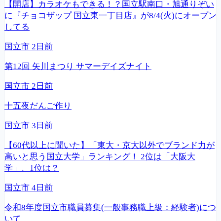
【開店】カラオケもできる！？国立駅南口・旭通りぞい
に『チョコザップ 国立東一丁目店』が8/4(火)にオープン
してる
国立市
2日前
第12回 矢川まつり サマーデイズナイト
国立市
2日前
十五夜だんご作り
国立市
3日前
【60代以上に聞いた】「東大・京大以外でブランド力が
高いと思う国立大学」ランキング！ 2位は「大阪大
学」、1位は？
国立市
4日前
令和8年度国立市職員募集(一般事務職上級：経験者)につ
いて