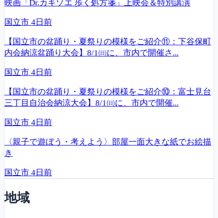
映画「Dr.カキゾエ 歩く処方箋」上映会＆特別講演
国立市
4日前
【国立市の盆踊り・夏祭りの模様をご紹介⑪：下谷保町
内会納涼盆踊り大会】8/1㈰に、市内で開催さ...
国立市
4日前
【国立市の盆踊り・夏祭りの模様をご紹介⑩：富士見台
三丁目自治会納涼大会】8/1㈰に、市内で開催...
国立市
4日前
〈親子で遊ぼう・考えよう〉部屋一面大きな紙でお絵描
き
国立市
4日前
地域