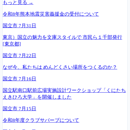
もっと見る →
令和8年熊本地震災害義援金の受付について
国立市
7月31日
東京）国立の魅力を文庫スタイルで 市民ら１千部発行
[東京都]
国立市
7月22日
なぜ今、私たちは めんどくさい場所をつくるのか？
国立市
7月16日
国立駅南口駅前広場実施設計ワークショップ「くにたち
えきひろ大学」を開催しました
国立市
7月15日
令和8年度クラブサバーブについて