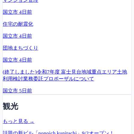
マンション管理
国立市
4日前
住宅の耐震化
国立市
4日前
団地まちづくり
国立市
4日前
(終了しました)令和7年度 富士見台地域重点エリア土地
利用検討業務委託プロポーザルについて
国立市
5日前
観光
もっと見る →
話題の新ビル「nonoich kunitachi」9/2オープン！