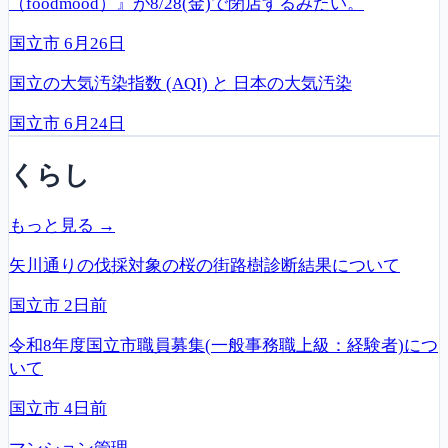
（foodmood）』が8/28(金)で閉店するみたい。
国立市
6月26日
国立の大気汚染指数 (AQI) と 日本の大気汚染
国立市
6月24日
くらし
もっと見る →
矢川通りの伐採対象の桜の街路樹診断結果について
国立市
2日前
令和8年度国立市職員募集(一般事務職上級：経験者)につ
いて
国立市
4日前