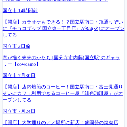
国立市
14時間前
【開店】カラオケもできる！？国立駅南口・旭通りぞい
に『チョコザップ 国立東一丁目店』が8/4(火)にオープン
してる
国立市
2日前
窓が描く未来のかたち | 国分寺市内藤(国立駅)のギャラ
リー【cowcamo】
国立市
7月30日
【開店】店内焙煎のコーヒー！国立駅南口・富士見通り
ぞいにカフェ利用できるコーヒー屋『緋色珈琲屋』がオ
ープンしてる
国立市
7月24日
【開店】大学通りのアノ場所に新店！盛岡発の焼肉店