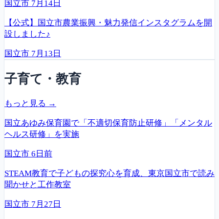
国立市
7月14日
【公式】国立市農業振興・魅力発信インスタグラムを開
設しました♪
国立市
7月13日
子育て・教育
もっと見る →
国立あゆみ保育園で「不適切保育防止研修」「メンタル
ヘルス研修」を実施
国立市
6日前
STEAM教育で子どもの探究心を育成、東京国立市で読み
聞かせと工作教室
国立市
7月27日