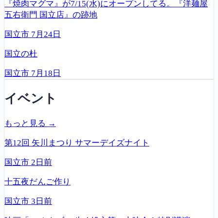
『焼肉マグマ』が7/15(水)にオープンしてる。『洋麺屋
五右衛門 国立店』の跡地
国立市
7月24日
国立の杜
国立市
7月18日
イベント
もっと見る →
第12回 矢川まつり サマーデイズナイト
国立市
2日前
十五夜だんご作り
国立市
3日前