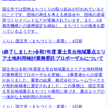
国立市では団地まちづくりの取り組みが行われていると
のことです。団地の再生を考える座談会や、団地の居場
所づくりイベントなどが実施されています。また、UR
都市機構との連携協定を締結し、まちづくりの推進を図
っているようです。
くらし
国立市（まちづくり・産業）
·
4日前
(終了しました)令和7年度 富士見台地域重点エリ
ア土地利用検討業務委託プロポーザルについて
国立市は令和7年度富士見台地域重点エリア土地利用検
討業務委託プロポーザルを実施し、6事業者からの提案
がありました。審査の結果、株式会社フレームワークス
が契約候補者に選定されました。この業務は、国立市富
士見台地域重点まちづくり構想に基づき、重点エリアの
一体的な土地利用の方向性...
くらし
国立市（まちづくり・産業）
·
5日前