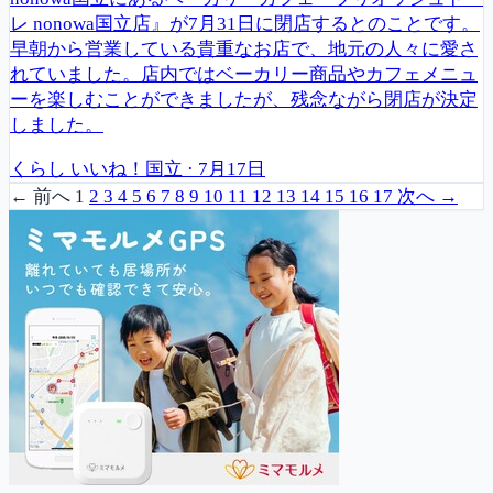
レ nonowa国立店』が7月31日に閉店するとのことです。
早朝から営業している貴重なお店で、地元の人々に愛さ
れていました。店内ではベーカリー商品やカフェメニュ
ーを楽しむことができましたが、残念ながら閉店が決定
しました。
くらし
いいね！国立
·
7月17日
← 前へ
1
2
3
4
5
6
7
8
9
10
11
12
13
14
15
16
17
次へ →