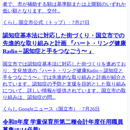
者で、市が補助する額は基準額または上限額のいずれか
低い額となります。交付...
くらし
国立市公式（トップ）
·
7月27日
認知症基本法に対応した街づくり・国立市での
先進的な取り組みと計画 『ハート・リング健康
Radio～認知症と手をつなごう〜 』
国立市では認知症基本法に対応した街づくりを進めてお
り、文化放送の『ハート・リング健康Radio～認知症と
手をつなごう〜』では先進的な取り組みと計画が紹介さ
れています。認知症の予防と支援を目的とした取り組み
について、詳しい情報が提供されています。国立市の取
り組みは、認知症の問...
くらし
Googleニュース（国立市）
·
7月26日
令和8年度 学童保育所第二種会計年度任用職員
募集(8/14必着)