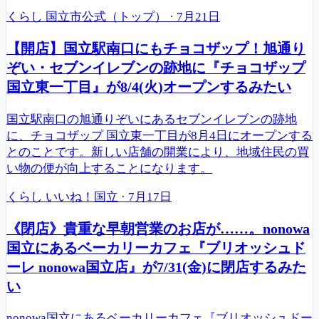
くらし
国立市公式（トップ）
·
7月21日
【開店】国立駅南口にもチョコザップ！旭通り
ぞい・セブンイレブンの跡地に『チョコザップ
国立東一丁目』が8/4(火)オープンするみたい
国立駅南口の旭通りぞいにあるセブンイレブンの跡地
に、チョコザップ 国立東一丁目が8月4日にオープンする
とのことです。新しい店舗の開業により、地域住民の買
い物の便が向上することになります。
くらし
いいね！国立
·
7月17日
《閉店》貴重な早朝営業のお店が……。nonowa
国立にあるベーカリーカフェ『ブリオッシュド
ーレ nonowa国立店』が7/31(金)に閉店するみた
い
nonowa国立にあるベーカリーカフェ『ブリオッシュドー