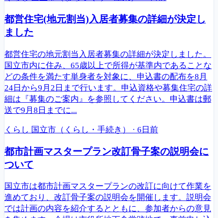
都営住宅(地元割当)入居者募集の詳細が決定し
ました
都営住宅の地元割当入居者募集の詳細が決定しました。
国立市内に住み、65歳以上で所得が基準内であることな
どの条件を満たす単身者を対象に、申込書の配布を8月
24日から9月2日まで行います。申込資格や募集住宅の詳
細は『募集のご案内』を参照してください。申込書は郵
送で9月8日までに...
くらし
国立市（くらし・手続き）
·
6日前
都市計画マスタープラン改訂骨子案の説明会に
ついて
国立市は都市計画マスタープランの改訂に向けて作業を
進めており、改訂骨子案の説明会を開催します。説明会
では計画の内容を紹介するとともに、参加者からの意見