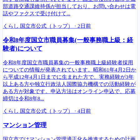
部道路交通課維持係が担当しており、お問い合わせは電
話やファクスで受け付けて...
くらし
国立市公式（トップ）
·
2日前
令和8年度国立市職員募集(一般事務職上級：経
験者)について
令和8年度国立市職員募集の一般事務職上級経験者採用
についての情報が発表されています。昭和61年4月2日か
ら平成12年4月1日までに生まれた方で、実務経験が3年
以上ある方や独立行政法人国際協力機構での活動経験が
ある方が対象です。申込方法はオンライン申込で、応募
締切は令和8年8...
くらし
国立市公式（トップ）
·
4日前
マンション管理
国立市ではマンション管理適正化を推進するための計画