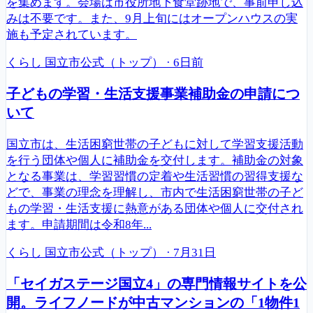
を集めます。会場は市役所地下食堂跡地で、事前申し込
みは不要です。また、9月上旬にはオープンハウスの実
施も予定されています。
くらし
国立市公式（トップ）
·
6日前
子どもの学習・生活支援事業補助金の申請につ
いて
国立市は、生活困窮世帯の子どもに対して学習支援活動
を行う団体や個人に補助金を交付します。補助金の対象
となる事業は、学習習慣の定着や生活習慣の習得支援な
どで、事業の理念を理解し、市内で生活困窮世帯の子ど
もの学習・生活支援に熱意がある団体や個人に交付され
ます。申請期間は令和8年...
くらし
国立市公式（トップ）
·
7月31日
「セイガステージ国立4」の専門情報サイトを公
開。ライフノードが中古マンションの「1物件1