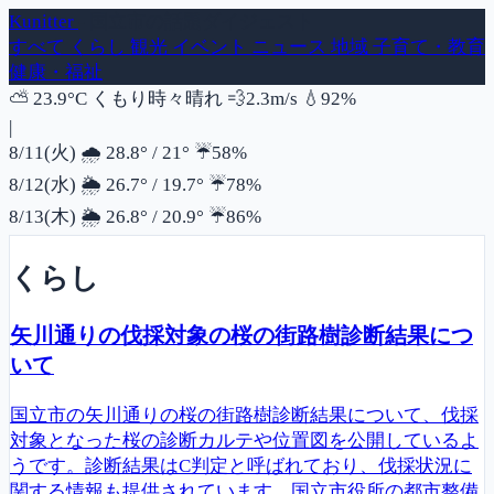
Kunitter
- 国立市の話題ダイジェスト
すべて
くらし
観光
イベント
ニュース
地域
子育て・教育
健康・福祉
風速
湿度
⛅
23.9°C
くもり時々晴れ
💨
2.3m/s
💧
92%
|
降水確率
8/11(火)
🌧️
28.8°
/
21°
☔
58%
降水確率
8/12(水)
🌦️
26.7°
/
19.7°
☔
78%
降水確率
8/13(木)
🌦️
26.8°
/
20.9°
☔
86%
くらし
矢川通りの伐採対象の桜の街路樹診断結果につ
いて
国立市の矢川通りの桜の街路樹診断結果について、伐採
対象となった桜の診断カルテや位置図を公開しているよ
うです。診断結果はC判定と呼ばれており、伐採状況に
関する情報も提供されています。国立市役所の都市整備