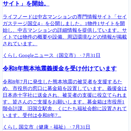
サイト」を開始。
ライフノードは中古マンションの専門情報サイト「セイ
ガステージ国立4」を公開しました。1物件1サイトを開
始し、中古マンションの詳細情報を提供しています。サ
イトでは物件の概要や設備、周辺環境などの情報が掲載
されています。
くらし
Googleニュース（国立市）
·
7月31日
令和8年熊本地震義援金を受け付けています
令和8年7月に発生した熊本地震の被災者を支援するた
め、市役所の窓口に募金箱を設置しています。義援金は
日本赤十字社に送金され、被災者の支援に役立てられま
す。皆さんのご支援をお願いします。募金箱は市役所1
階会計課、旧国立駅舎、くにたち福祉会館に設置されて
います。受付は令和8年7...
くらし
国立市（健康・福祉）
·
7月31日