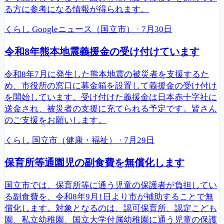
る方に参考になる情報が得られます。
くらし
Googleニュース（国立市）
·
7月30日
令和8年熊本地震義援金の受け付けています
令和8年7月に発生した熊本地震の被災者を支援するた
め、市役所の窓口に募金箱を設置して義援金の受け付け
を開始しています。受け付けた義援金は日本赤十字社に
送金され、被災者の支援に充てられる予定です。皆さん
のご支援をお願いします。
くらし
国立市（健康・福祉）
·
7月29日
保育所等通園児の副食費を無償化します
国立市では、保育所等に通う児童の保護者が負担してい
る副食費を、令和8年9月1日より市が補助することで無
償化します。対象となるのは、認可保育所、認定こども
園、私立幼稚園、国立大学付属幼稚園に通う児童の保護