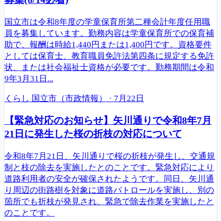
国立市は令和8年度の学童保育所第二種会計年度任用職
員を募集しています。勤務内容は学童保育所での保育補
助で、報酬は時給1,440円または1,400円です。資格要件
としては保育士、教育職員免許法第四条に規定する免許
状、または社会福祉士資格が必要です。勤務期間は令和
9年3月31日...
くらし
国立市（市政情報）
·
7月22日
【緊急対応のお知らせ】矢川通りで令和8年7月
21日に発生した桜の折枝の対応について
令和8年7月21日、矢川通りで桜の折枝が発生し、交通規
制と枝の除去を実施したとのことです。緊急対応により
道路利用者の安全が確保されたようです。同日、矢川通
り周辺の街路樹を対象に道路パトロールを実施し、別の
箇所でも折枝が発見され、緊急で除去作業を実施したと
のことです。