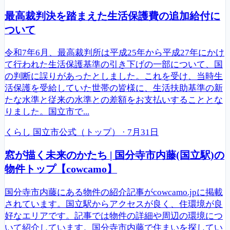
最高裁判決を踏まえた生活保護費の追加給付に
ついて
令和7年6月、最高裁判所は平成25年から平成27年にかけ
て行われた生活保護基準の引き下げの一部について、国
の判断に誤りがあったとしました。これを受け、当時生
活保護を受給していた世帯の皆様に、生活扶助基準の新
たな水準と従来の水準との差額をお支払いすることとな
りました。国立市で...
くらし
国立市公式（トップ）
·
7月31日
窓が描く未来のかたち | 国分寺市内藤(国立駅)の
物件トップ【cowcamo】
国分寺市内藤にある物件の紹介記事がcowcamo.jpに掲載
されています。国立駅からアクセスが良く、住環境が良
好なエリアです。記事では物件の詳細や周辺の環境につ
いて紹介しています。国分寺市内藤で住まいを探してい