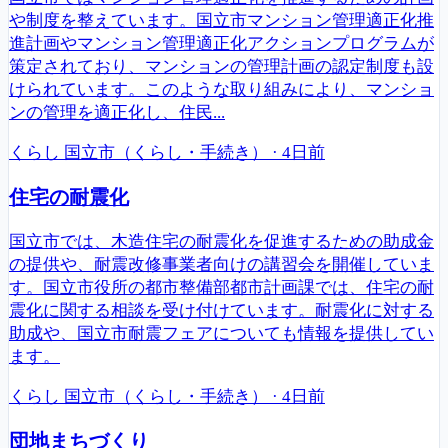
や制度を整えています。国立市マンション管理適正化推
進計画やマンション管理適正化アクションプログラムが
策定されており、マンションの管理計画の認定制度も設
けられています。このような取り組みにより、マンショ
ンの管理を適正化し、住民...
くらし
国立市（くらし・手続き）
·
4日前
住宅の耐震化
国立市では、木造住宅の耐震化を促進するための助成金
の提供や、耐震改修事業者向けの講習会を開催していま
す。国立市役所の都市整備部都市計画課では、住宅の耐
震化に関する相談を受け付けています。耐震化に対する
助成や、国立市耐震フェアについても情報を提供してい
ます。
くらし
国立市（くらし・手続き）
·
4日前
団地まちづくり