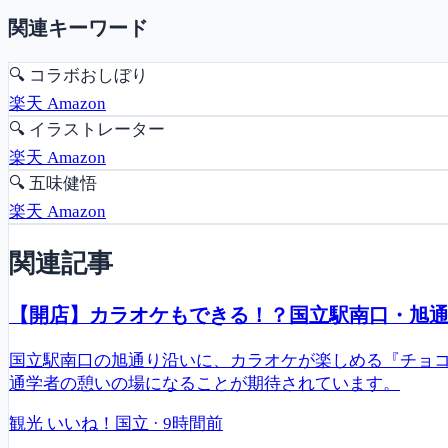
関連キーワード
🔍
コラボおしぼり
楽天
Amazon
🔍
イラストレーター
楽天
Amazon
🔍
五味健悟
楽天
Amazon
関連記事
【開店】カラオケもできる！？国立駅南口・旭通り
国立駅南口の旭通り沿いに、カラオケが楽しめる『チョコ
通学者の憩いの場になることが期待されています。
観光
いいね！国立
·
9時間前