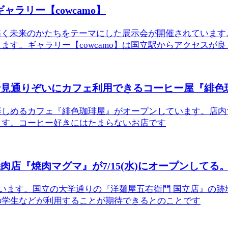
ャラリー【cowcamo】
窓が描く未来のかたちをテーマにした展示会が開催されていま
。ギャラリー【cowcamo】は国立駅からアクセスが良く.
士見通りぞいにカフェ利用できるコーヒー屋『緋色
楽しめるカフェ『緋色珈琲屋』がオープンしています。店内
ます。コーヒー好きにはたまらないお店です
店『焼肉マグマ』が7/15(水)にオープンしてる
ています。国立の大学通りの『洋麺屋五右衛門 国立店』の
の学生などが利用することが期待できるとのことです