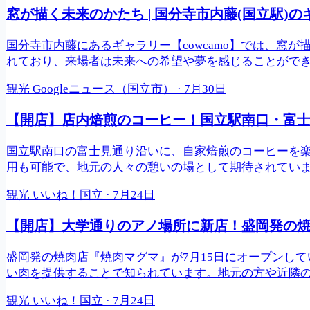
窓が描く未来のかたち | 国分寺市内藤(国立駅)のギ
国分寺市内藤にあるギャラリー【cowcamo】では、
れており、来場者は未来への希望や夢を感じることができます
観光
Googleニュース（国立市）
·
7月30日
【開店】店内焙煎のコーヒー！国立駅南口・富
国立駅南口の富士見通り沿いに、自家焙煎のコーヒーを
用も可能で、地元の人々の憩いの場として期待されてい
観光
いいね！国立
·
7月24日
【開店】大学通りのアノ場所に新店！盛岡発の焼肉
盛岡発の焼肉店『焼肉マグマ』が7月15日にオープンし
い肉を提供することで知られています。地元の方や近隣
観光
いいね！国立
·
7月24日