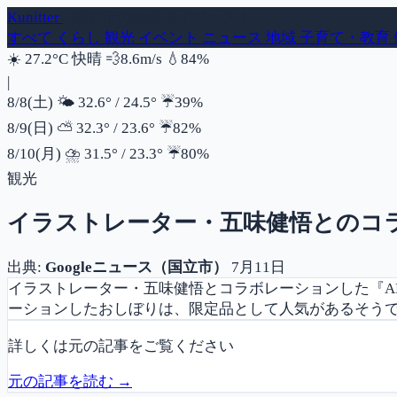
Kunitter
- 国立市の話題ダイジェスト
すべて
くらし
観光
イベント
ニュース
地域
子育て・教育
風速
湿度
☀️
27.2°C
快晴
💨
8.6m/s
💧
84%
|
降水確率
8/8(土)
🌤️
32.6°
/
24.5°
☔
39%
降水確率
8/9(日)
⛅
32.3°
/
23.6°
☔
82%
降水確率
8/10(月)
⛈️
31.5°
/
23.3°
☔
80%
観光
イラストレーター・五味健悟とのコラボ
出典:
Googleニュース（国立市）
7月11日
イラストレーター・五味健悟とコラボレーションした『AR
ーションしたおしぼりは、限定品として人気があるそうで
詳しくは元の記事をご覧ください
元の記事を読む →