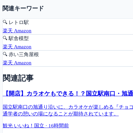
関連キーワード
🔍
レトロ駅
楽天
Amazon
🔍
駅舎模型
楽天
Amazon
🔍
赤い三角屋根
楽天
Amazon
関連記事
【開店】カラオケもできる！？国立駅南口・旭通り
国立駅南口の旭通り沿いに、カラオケが楽しめる『チョコ
通学者の憩いの場になることが期待されています。
観光
いいね！国立
·
16時間前