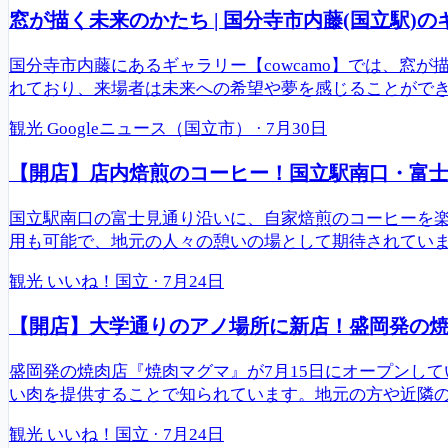
窓が描く未来のかたち | 国分寺市内藤(国立駅)のギ
国分寺市内藤にあるギャラリー【cowcamo】では、
れており、来場者は未来への希望や夢を感じることができます
観光
Googleニュース（国立市）
·
7月30日
【開店】店内焙煎のコーヒー！国立駅南口・富
国立駅南口の富士見通り沿いに、自家焙煎のコーヒーを
用も可能で、地元の人々の憩いの場として期待されてい
観光
いいね！国立
·
7月24日
【開店】大学通りのアノ場所に新店！盛岡発の焼肉
盛岡発の焼肉店『焼肉マグマ』が7月15日にオープンし
い肉を提供することで知られています。地元の方や近隣
観光
いいね！国立
·
7月24日