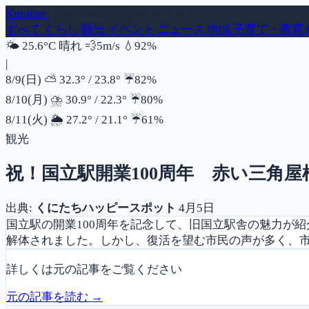
Kunitter
- 国立市の話題ダイジェスト
すべて
くらし
観光
イベント
ニュース
地域
子育て・教育
風速
湿度
🌤️
25.6°C
晴れ
💨
5m/s
💧
92%
|
降水確率
8/9(日)
⛅
32.3°
/
23.8°
☔
82%
降水確率
8/10(月)
⛈️
30.9°
/
22.3°
☔
80%
降水確率
8/11(火)
🌦️
27.2°
/
21.1°
☔
61%
観光
祝！国立駅開業100周年 赤い三角
出典:
くにたちハッピースポット
4月5日
国立駅の開業100周年を記念して、旧国立駅舎の魅力が紹
解体されました。しかし、復活を望む市民の声が多く、市
詳しくは元の記事をご覧ください
元の記事を読む →