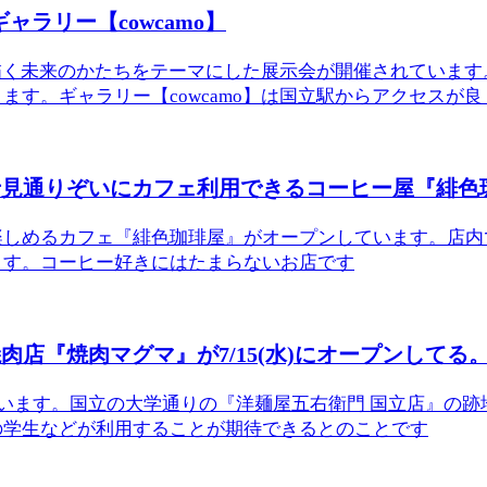
ャラリー【cowcamo】
窓が描く未来のかたちをテーマにした展示会が開催されていま
。ギャラリー【cowcamo】は国立駅からアクセスが良く.
士見通りぞいにカフェ利用できるコーヒー屋『緋色
楽しめるカフェ『緋色珈琲屋』がオープンしています。店内
ます。コーヒー好きにはたまらないお店です
店『焼肉マグマ』が7/15(水)にオープンしてる
ています。国立の大学通りの『洋麺屋五右衛門 国立店』の
の学生などが利用することが期待できるとのことです