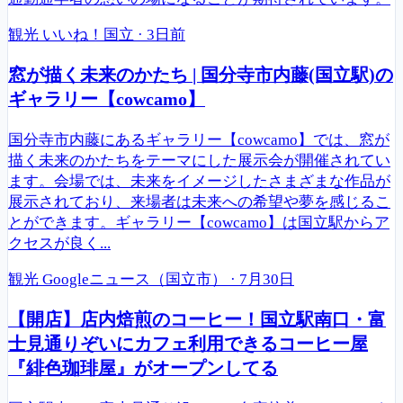
観光
いいね！国立
·
3日前
窓が描く未来のかたち | 国分寺市内藤(国立駅)の
ギャラリー【cowcamo】
国分寺市内藤にあるギャラリー【cowcamo】では、窓が
描く未来のかたちをテーマにした展示会が開催されてい
ます。会場では、未来をイメージしたさまざまな作品が
展示されており、来場者は未来への希望や夢を感じるこ
とができます。ギャラリー【cowcamo】は国立駅からア
クセスが良く...
観光
Googleニュース（国立市）
·
7月30日
【開店】店内焙煎のコーヒー！国立駅南口・富
士見通りぞいにカフェ利用できるコーヒー屋
『緋色珈琲屋』がオープンしてる