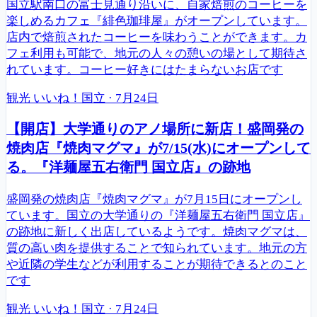
国立駅南口の富士見通り沿いに、自家焙煎のコーヒーを
楽しめるカフェ『緋色珈琲屋』がオープンしています。
店内で焙煎されたコーヒーを味わうことができます。カ
フェ利用も可能で、地元の人々の憩いの場として期待さ
れています。コーヒー好きにはたまらないお店です
観光
いいね！国立
·
7月24日
【開店】大学通りのアノ場所に新店！盛岡発の
焼肉店『焼肉マグマ』が7/15(水)にオープンして
る。『洋麺屋五右衛門 国立店』の跡地
盛岡発の焼肉店『焼肉マグマ』が7月15日にオープンし
ています。国立の大学通りの『洋麺屋五右衛門 国立店』
の跡地に新しく出店しているようです。焼肉マグマは、
質の高い肉を提供することで知られています。地元の方
や近隣の学生などが利用することが期待できるとのこと
です
観光
いいね！国立
·
7月24日