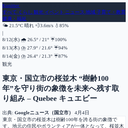
Kunitter
- 国立市の話題ダイジェスト
すべて
くらし
観光
イベント
ニュース
地域
子育て・教育
健康・福祉
風速
湿度
🌤️
21.5°C
晴れ
💨
3.6m/s
💧
85%
|
降水確率
8/12(水)
🌧️
26.5°
/
21°
☔
100%
降水確率
8/13(木)
⛈️
27.9°
/
21.6°
☔
94%
降水確率
8/14(金)
⛈️
26.4°
/
21.3°
☔
87%
観光
東京・国立市の桜並木 “樹齢100
年”を守り街の象徴を未来へ残す取
り組み – Quebee キュエビー
出典:
Googleニュース（国立市）
4月4日
東京・国立市の桜並木は樹齢100年を誇る街の象徴で
す。地元の住民やボランティアが一体となって、桜並木