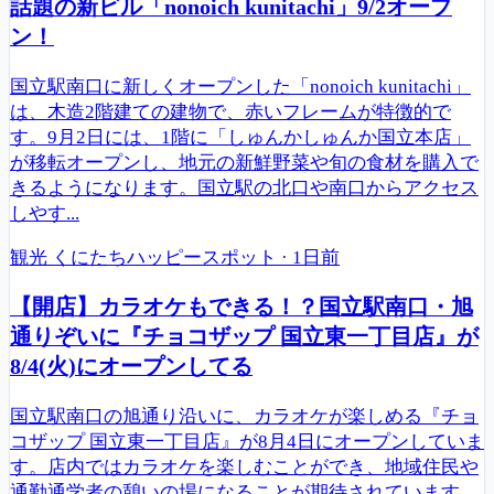
話題の新ビル「nonoich kunitachi」9/2オープ
ン！
国立駅南口に新しくオープンした「nonoich kunitachi」
は、木造2階建ての建物で、赤いフレームが特徴的で
す。9月2日には、1階に「しゅんかしゅんか国立本店」
が移転オープンし、地元の新鮮野菜や旬の食材を購入で
きるようになります。国立駅の北口や南口からアクセス
しやす...
観光
くにたちハッピースポット
·
1日前
【開店】カラオケもできる！？国立駅南口・旭
通りぞいに『チョコザップ 国立東一丁目店』が
8/4(火)にオープンしてる
国立駅南口の旭通り沿いに、カラオケが楽しめる『チョ
コザップ 国立東一丁目店』が8月4日にオープンしていま
す。店内ではカラオケを楽しむことができ、地域住民や
通勤通学者の憩いの場になることが期待されています。