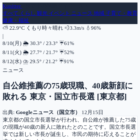
Kunitter
- 国立市の話題ダイジェスト
すべて
くらし
観光
イベント
ニュース
地域
子育て・教育
健康・福祉
風速
湿度
⛅
22.9°C
くもり時々晴れ
💨
3.3m/s
💧
96%
|
降水確率
8/10(月)
🌦️
30.3°
/
23.3°
☔
61%
降水確率
8/11(火)
🌦️
27.7°
/
21.7°
☔
52%
降水確率
8/12(水)
⛈️
29.5°
/
21.2°
☔
91%
ニュース
自公維推薦の75歳現職、40歳新顔に
敗れる 東京・国立市長選 [東京都]
出典:
Googleニュース（国立市）
12月15日
東京都の国立市長選挙が行われ、自公維が推薦した75歳
の現職が40歳の新人に敗れたとのことです。国立市長選
挙では新しい市長が誕生し、市民の期待に応えることが