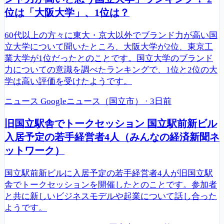
位は「大阪大学」、1位は？
60代以上の方々に東大・京大以外でブランド力が高い国
立大学について聞いたところ、大阪大学が2位、東京工
業大学が1位だったとのことです。国立大学のブランド
力についての意識を調べたランキングで、1位と2位の大
学は高い評価を受けたようです。
ニュース
Googleニュース（国立市）
·
3日前
旧国立駅舎でトークセッション 国立駅前新ビル
入居予定の若手経営者4人（みんなの経済新聞ネ
ットワーク）
国立駅前新ビルに入居予定の若手経営者4人が旧国立駅
舎でトークセッションを開催したとのことです。参加者
と共に新しいビジネスモデルや起業について話し合った
ようです。