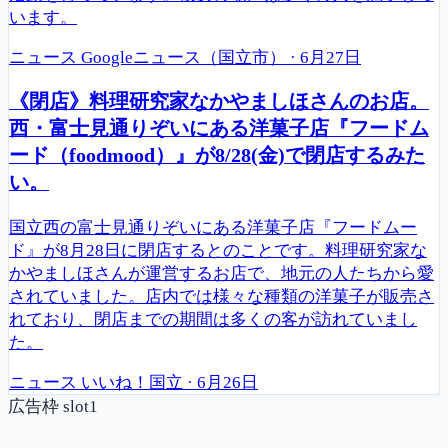
います。
ニュース
Googleニュース（国立市）
·
6月27日
《閉店》料理研究家なかやましほさんのお店。
西・富士見通りぞいにある洋菓子店『フードム
ード（foodmood）』が8/28(金)で閉店するみた
い。
国立西の富士見通りぞいにある洋菓子店『フードムー
ド』が8月28日に閉店するとのことです。料理研究家な
かやましほさんが運営するお店で、地元の人たちから愛
されていました。店内では様々な種類の洋菓子が販売さ
れており、閉店までの期間は多くの客が訪れていまし
た。
ニュース
いいね！国立
·
6月26日
広告枠 slot1