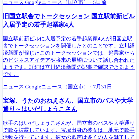
ニュース
Googleニュース（国立市）
·
5日前
旧国立駅舎でトークセッション 国立駅前新ビル
入居予定の若手起業家4人
国立駅前新ビルに入居予定の若手起業家4人が旧国立駅
舎でトークセッションを開催したとのことです。立川経
済新聞が報じたこのトークセッションでは、起業家たち
のビジネスアイデアや将来の展望について話し合われた
ようです。詳細は立川経済新聞の記事で確認できるよう
です。
ニュース
Googleニュース（国立市）
·
7月31日
宝塚、うたのおねえさん、国立市のバスや大学
通り～はいだしょうこさん
歌手のはいだしょうこさんが、国立市のバスや大学通り
で歌を披露しています。宝塚出身の彼女は、地元で歌手
活動を行っています。彼女の歌声は多くの人を魅了して