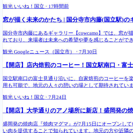
観光
いいね！国立
·
17時間前
窓が描く未来のかたち | 国分寺市内藤(国立駅)のギ
国分寺市内藤にあるギャラリー【cowcamo】では、
れており、来場者は未来への希望や夢を感じることができます
観光
Googleニュース（国立市）
·
7月30日
【開店】店内焙煎のコーヒー！国立駅南口・富
国立駅南口の富士見通り沿いに、自家焙煎のコーヒーを
用も可能で、地元の人々の憩いの場として期待されてい
観光
いいね！国立
·
7月24日
【開店】大学通りのアノ場所に新店！盛岡発の焼肉
盛岡発の焼肉店『焼肉マグマ』が7月15日にオープンし
い肉を提供することで知られています。地元の方や近隣