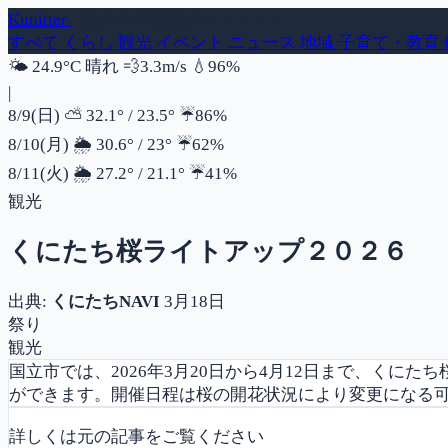
Kunitter
- 国立市の話題ダイジェスト
すべて
くらし
観光
イベント
ニュース
地域
子育て・教育
風速
湿度
🌤️
24.9°C
晴れ
💨
3.3m/s
💧
96%
|
降水確率
8/9(日)
⛅
32.1°
/
23.5°
☔
86%
降水確率
8/10(月)
🌦️
30.6°
/
23°
☔
62%
降水確率
8/11(火)
🌦️
27.2°
/
21.1°
☔
41%
観光
くにたち桜ライトアップ２０２６
出典:
くにたちNAVI
3月18日
祭り
観光
国立市では、2026年3月20日から4月12日まで、くに
ができます。開催日程は桜の開花状況により変更になる
詳しくは元の記事をご覧ください