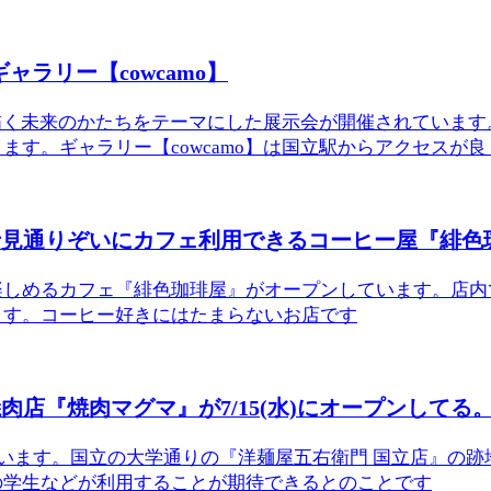
ャラリー【cowcamo】
窓が描く未来のかたちをテーマにした展示会が開催されていま
。ギャラリー【cowcamo】は国立駅からアクセスが良く.
士見通りぞいにカフェ利用できるコーヒー屋『緋色
楽しめるカフェ『緋色珈琲屋』がオープンしています。店内
ます。コーヒー好きにはたまらないお店です
店『焼肉マグマ』が7/15(水)にオープンしてる
ています。国立の大学通りの『洋麺屋五右衛門 国立店』の
の学生などが利用することが期待できるとのことです