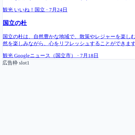
観光
いいね！国立
·
7月24日
国立の杜
国立の杜は、自然豊かな地域で、散策やレジャーを楽し
然を楽しみながら、心をリフレッシュすることができま
観光
Googleニュース（国立市）
·
7月18日
広告枠 slot1