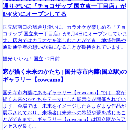
通りぞいに『チョコザップ 国立東一丁目店』が
8/4(火)にオープンしてる
国立駅南口の旭通り沿いに、カラオケが楽しめる『チョ
コザップ 国立東一丁目店』が8月4日にオープンしていま
す。店内ではカラオケを楽しむことができ、地域住民や
通勤通学者の憩いの場になることが期待されています。
観光
いいね！国立
·
2日前
窓が描く未来のかたち | 国分寺市内藤(国立駅)の
ギャラリー【cowcamo】
国分寺市内藤にあるギャラリー【cowcamo】では、窓が
描く未来のかたちをテーマにした展示会が開催されてい
ます。会場では、未来をイメージしたさまざまな作品が
展示されており、来場者は未来への希望や夢を感じるこ
とができます。ギャラリー【cowcamo】は国立駅からア
クセスが良く...