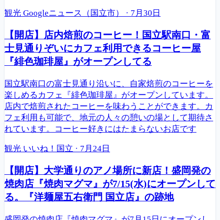
観光
Googleニュース（国立市）
·
7月30日
【開店】店内焙煎のコーヒー！国立駅南口・富
士見通りぞいにカフェ利用できるコーヒー屋
『緋色珈琲屋』がオープンしてる
国立駅南口の富士見通り沿いに、自家焙煎のコーヒーを
楽しめるカフェ『緋色珈琲屋』がオープンしています。
店内で焙煎されたコーヒーを味わうことができます。カ
フェ利用も可能で、地元の人々の憩いの場として期待さ
れています。コーヒー好きにはたまらないお店です
観光
いいね！国立
·
7月24日
【開店】大学通りのアノ場所に新店！盛岡発の
焼肉店『焼肉マグマ』が7/15(水)にオープンして
る。『洋麺屋五右衛門 国立店』の跡地
盛岡発の焼肉店『焼肉マグマ』が7月15日にオープンし