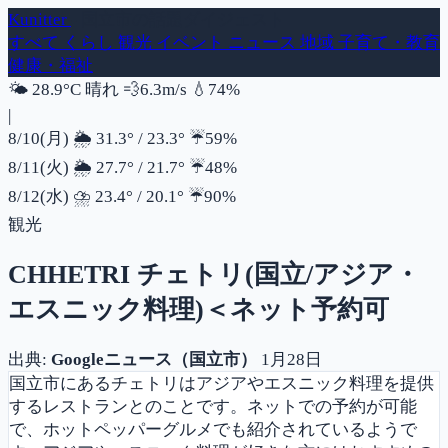
Kunitter
- 国立市の話題ダイジェスト
すべて
くらし
観光
イベント
ニュース
地域
子育て・教育
健康・福祉
風速
湿度
🌤️
28.9°C
晴れ
💨
6.3m/s
💧
74%
|
降水確率
8/10(月)
🌦️
31.3°
/
23.3°
☔
59%
降水確率
8/11(火)
🌦️
27.7°
/
21.7°
☔
48%
降水確率
8/12(水)
⛈️
23.4°
/
20.1°
☔
90%
観光
CHHETRI チェトリ(国立/アジア・
エスニック料理)＜ネット予約可
出典:
Googleニュース（国立市）
1月28日
国立市にあるチェトリはアジアやエスニック料理を提供
するレストランとのことです。ネットでの予約が可能
で、ホットペッパーグルメでも紹介されているようで