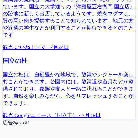
ています。国立の大学通りの『洋麺屋五右衛門 国立店』
の跡地に新しく出店しているようです。焼肉マグマは、
質の高い肉を提供することで知られています。地元の方
や近隣の学生などが利用することが期待できるとのこと
です
観光
いいね！国立
·
7月24日
国立の杜
国立の杜は、自然豊かな地域で、散策やレジャーを楽し
むことができます。公園内には、散策道や遊具などが整
備されており、家族や友人と一緒に訪れることができま
す。自然を楽しみながら、心をリフレッシュすることが
できます。
観光
Googleニュース（国立市）
·
7月18日
広告枠 slot1