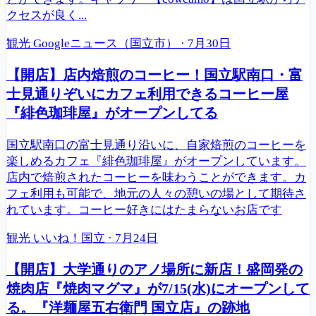
クセスが良く...
観光
Googleニュース（国立市）
·
7月30日
【開店】店内焙煎のコーヒー！国立駅南口・富
士見通りぞいにカフェ利用できるコーヒー屋
『緋色珈琲屋』がオープンしてる
国立駅南口の富士見通り沿いに、自家焙煎のコーヒーを
楽しめるカフェ『緋色珈琲屋』がオープンしています。
店内で焙煎されたコーヒーを味わうことができます。カ
フェ利用も可能で、地元の人々の憩いの場として期待さ
れています。コーヒー好きにはたまらないお店です
観光
いいね！国立
·
7月24日
【開店】大学通りのアノ場所に新店！盛岡発の
焼肉店『焼肉マグマ』が7/15(水)にオープンして
る。『洋麺屋五右衛門 国立店』の跡地