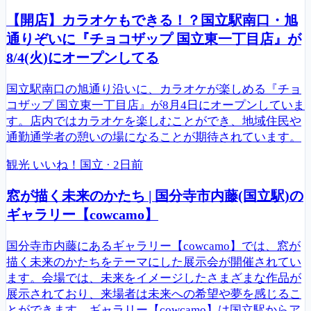
【開店】カラオケもできる！？国立駅南口・旭
通りぞいに『チョコザップ 国立東一丁目店』が
8/4(火)にオープンしてる
国立駅南口の旭通り沿いに、カラオケが楽しめる『チョ
コザップ 国立東一丁目店』が8月4日にオープンしていま
す。店内ではカラオケを楽しむことができ、地域住民や
通勤通学者の憩いの場になることが期待されています。
観光
いいね！国立
·
2日前
窓が描く未来のかたち | 国分寺市内藤(国立駅)の
ギャラリー【cowcamo】
国分寺市内藤にあるギャラリー【cowcamo】では、窓が
描く未来のかたちをテーマにした展示会が開催されてい
ます。会場では、未来をイメージしたさまざまな作品が
展示されており、来場者は未来への希望や夢を感じるこ
とができます。ギャラリー【cowcamo】は国立駅からア