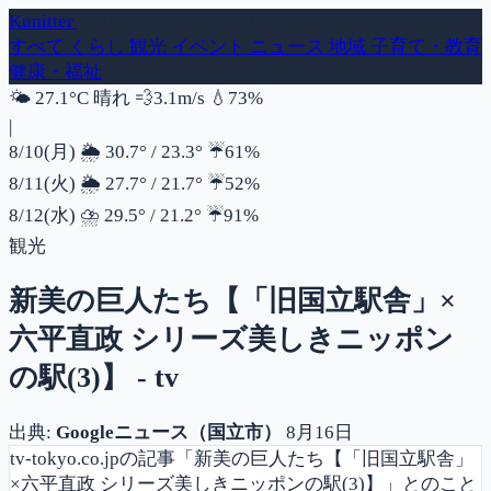
Kunitter
- 国立市の話題ダイジェスト
すべて
くらし
観光
イベント
ニュース
地域
子育て・教育
健康・福祉
風速
湿度
🌤️
27.1°C
晴れ
💨
3.1m/s
💧
73%
|
降水確率
8/10(月)
🌦️
30.7°
/
23.3°
☔
61%
降水確率
8/11(火)
🌦️
27.7°
/
21.7°
☔
52%
降水確率
8/12(水)
⛈️
29.5°
/
21.2°
☔
91%
観光
新美の巨人たち【「旧国立駅舎」×
六平直政 シリーズ美しきニッポン
の駅(3)】 - tv
出典:
Googleニュース（国立市）
8月16日
tv-tokyo.co.jpの記事「新美の巨人たち【「旧国立駅舎」
×六平直政 シリーズ美しきニッポンの駅(3)】」とのこと