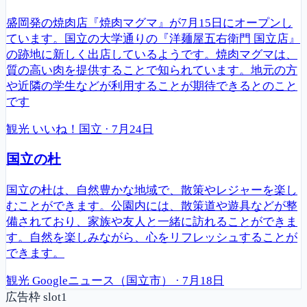
盛岡発の焼肉店『焼肉マグマ』が7月15日にオープンし
ています。国立の大学通りの『洋麺屋五右衛門 国立店』
の跡地に新しく出店しているようです。焼肉マグマは、
質の高い肉を提供することで知られています。地元の方
や近隣の学生などが利用することが期待できるとのこと
です
観光
いいね！国立
·
7月24日
国立の杜
国立の杜は、自然豊かな地域で、散策やレジャーを楽し
むことができます。公園内には、散策道や遊具などが整
備されており、家族や友人と一緒に訪れることができま
す。自然を楽しみながら、心をリフレッシュすることが
できます。
観光
Googleニュース（国立市）
·
7月18日
広告枠 slot1