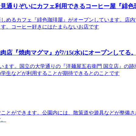
士見通りぞいにカフェ利用できるコーヒー屋『緋色
楽しめるカフェ『緋色珈琲屋』がオープンしています。店内
ます。コーヒー好きにはたまらないお店です
店『焼肉マグマ』が7/15(水)にオープンしてる
ています。国立の大学通りの『洋麺屋五右衛門 国立店』の
の学生などが利用することが期待できるとのことです
むことができます。公園内には、散策道や遊具などが整備さ
す。