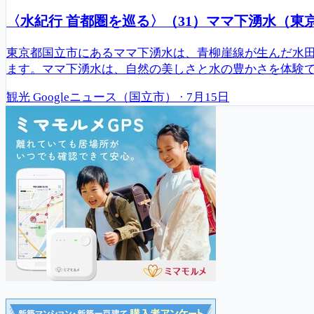
〈水紀行 首都圏を巡る〉（31）ママ下湧水（東
東京都国立市にあるママ下湧水は、青柳崖線が生んだ水田
ます。ママ下湧水は、自然の美しさと水の豊かさを体験
観光
Googleニュース（国立市）
·
7月15日