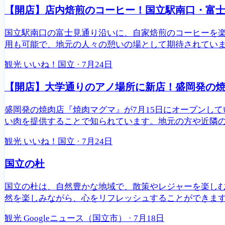
【開店】店内焙煎のコーヒー！国立駅南口・富
国立駅南口の富士見通り沿いに、自家焙煎のコーヒーを
用も可能で、地元の人々の憩いの場として期待されてい
観光
いいね！国立
·
7月24日
【開店】大学通りのアノ場所に新店！盛岡発の焼肉
盛岡発の焼肉店『焼肉マグマ』が7月15日にオープンし
い肉を提供することで知られています。地元の方や近隣
観光
いいね！国立
·
7月24日
国立の杜
国立の杜は、自然豊かな地域で、散策やレジャーを楽し
然を楽しみながら、心をリフレッシュすることができま
観光
Googleニュース（国立市）
·
7月18日