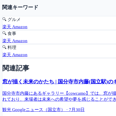
関連キーワード
🔍
グルメ
楽天
Amazon
🔍
食事
楽天
Amazon
🔍
料理
楽天
Amazon
関連記事
窓が描く未来のかたち | 国分寺市内藤(国立駅)のギ
国分寺市内藤にあるギャラリー【cowcamo】では、
れており、来場者は未来への希望や夢を感じることができます
観光
Googleニュース（国立市）
·
7月30日