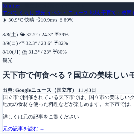
Kunitter
- 国立市の話題ダイジェスト
すべて
くらし
観光
イベント
ニュース
地域
子育て・教育
風速
湿度
☀️
30.9°C
快晴
💨
10.9m/s
💧
69%
|
降水確率
8/8(土)
🌤️
32.5°
/
24.3°
☔
39%
降水確率
8/9(日)
⛅
32.3°
/
23.6°
☔
82%
降水確率
8/10(月)
⛈️
31.3°
/
23°
☔
80%
観光
天下市で何食べる？国立の美味しい
出典:
Googleニュース（国立市）
11月3日
国立市で開催されている天下市では、国立市の美味しい
地元の食材を使った料理などが楽しめます。天下市では、
詳しくは元の記事をご覧ください
元の記事を読む →