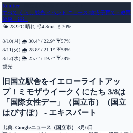
Kunitter
- 国立市の話題ダイジェスト
すべて
くらし
観光
イベント
ニュース
地域
子育て・教育
健康・福祉
風速
湿度
🌤️
28.9°C
晴れ
💨
4.8m/s
💧
70%
|
降水確率
8/10(月)
🌧️
30.4°
/
22.9°
☔
57%
降水確率
8/11(火)
🌧️
28.8°
/
21.1°
☔
58%
降水確率
8/12(水)
🌦️
25.7°
/
19.7°
☔
78%
観光
旧国立駅舎をイエローライトアッ
プ！ミモザウイークくにたち 3/8は
「国際女性デー」（国立市）（国立
はぴすぽ） - エキスパート
出典:
Googleニュース（国立市）
3月6日