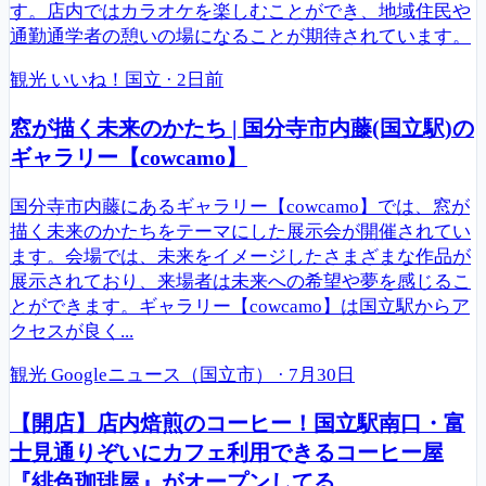
す。店内ではカラオケを楽しむことができ、地域住民や
通勤通学者の憩いの場になることが期待されています。
観光
いいね！国立
·
2日前
窓が描く未来のかたち | 国分寺市内藤(国立駅)の
ギャラリー【cowcamo】
国分寺市内藤にあるギャラリー【cowcamo】では、窓が
描く未来のかたちをテーマにした展示会が開催されてい
ます。会場では、未来をイメージしたさまざまな作品が
展示されており、来場者は未来への希望や夢を感じるこ
とができます。ギャラリー【cowcamo】は国立駅からア
クセスが良く...
観光
Googleニュース（国立市）
·
7月30日
【開店】店内焙煎のコーヒー！国立駅南口・富
士見通りぞいにカフェ利用できるコーヒー屋
『緋色珈琲屋』がオープンしてる