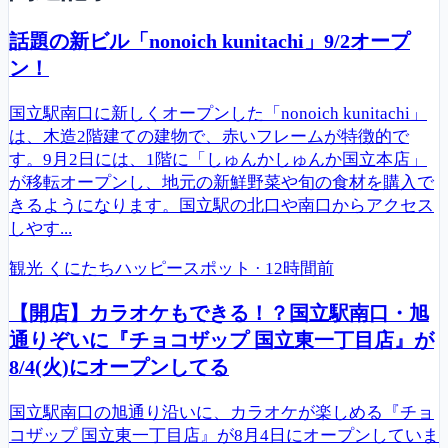
話題の新ビル「nonoich kunitachi」9/2オープ
ン！
国立駅南口に新しくオープンした「nonoich kunitachi」
は、木造2階建ての建物で、赤いフレームが特徴的で
す。9月2日には、1階に「しゅんかしゅんか国立本店」
が移転オープンし、地元の新鮮野菜や旬の食材を購入で
きるようになります。国立駅の北口や南口からアクセス
しやす...
観光
くにたちハッピースポット
·
12時間前
【開店】カラオケもできる！？国立駅南口・旭
通りぞいに『チョコザップ 国立東一丁目店』が
8/4(火)にオープンしてる
国立駅南口の旭通り沿いに、カラオケが楽しめる『チョ
コザップ 国立東一丁目店』が8月4日にオープンしていま