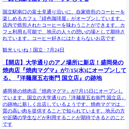
国立駅南口の富士見通り沿いに、自家焙煎のコーヒーを
楽しめるカフェ『緋色珈琲屋』がオープンしています。
店内で焙煎されたコーヒーを味わうことができます。カ
フェ利用も可能で、地元の人々の憩いの場として期待さ
れています。コーヒー好きにはたまらないお店です
観光
いいね！国立
·
7月24日
【開店】大学通りのアノ場所に新店！盛岡発の
焼肉店『焼肉マグマ』が7/15(水)にオープンして
る。『洋麺屋五右衛門 国立店』の跡地
盛岡発の焼肉店『焼肉マグマ』が7月15日にオープンし
ています。国立の大学通りの『洋麺屋五右衛門 国立店』
の跡地に新しく出店しているようです。焼肉マグマは、
質の高い肉を提供することで知られています。地元の方
や近隣の学生などが利用することが期待できるとのこと
です