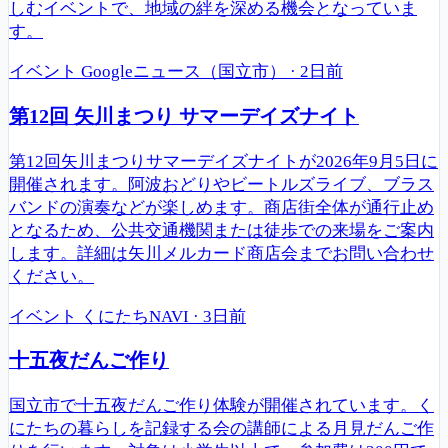
しむイベントで、地域の絆を深める機会となっていま
す。
イベント
Googleニュース（国立市）
·
2日前
第12回 矢川まつり サマーデイズナイト
第12回矢川まつりサマーデイズナイトが2026年9月5日に
開催されます。阿波おどりやビートルズライブ、ブラス
バンドの演奏などが楽しめます。商店街全体が通行止め
となるため、公共交通機関または徒歩での来場をご案内
します。詳細は矢川メルカード商店会までお問い合わせ
ください。
イベント
くにたちNAVI
·
3日前
十五夜だんご作り
国立市で十五夜だんご作り体験が開催されています。く
にたちの暮らしを記録する会の講師による月見だんご作