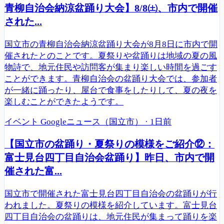
青柳自治会納涼盆踊り大会】8/8㈯、市内で開催
された...
国立市の青柳自治会納涼盆踊り大会が8月8日に市内で開
催されたとのことです。夏祭りや盆踊りは地域の夏の風
物詩で、地元住民や訪問客が集まり楽しい時間を過ごす
ことができます。青柳自治会の盆踊り大会では、参加者
が一緒に踊ったり、屋台で食事をしたりして、夏の夜を
楽しむことができたようです。
イベント
Googleニュース（国立市）
·
1日前
【国立市の盆踊り・夏祭りの模様をご紹介⑫：
富士見台四丁目自治会盆踊り】昨日、市内で開
催された富...
国立市で開催された富士見台四丁目自治会の盆踊りが行
われました。夏祭りの模様を紹介しています。富士見台
四丁目自治会の盆踊りは、地元住民が集まって踊りを楽