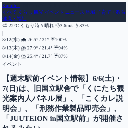
Kunitter
- 国立市の話題ダイジェスト
すべて
くらし
観光
イベント
ニュース
地域
子育て・教育
健康・福祉
風速
湿度
⛅
22°C
くもり時々晴れ
💨
3.6m/s
💧
83%
|
降水確率
8/12(水)
🌧️
26.5°
/
21°
☔
100%
降水確率
8/13(木)
⛈️
27.9°
/
21.4°
☔
94%
降水確率
8/14(金)
⛈️
25.4°
/
21.7°
☔
87%
イベント
【週末駅前イベント情報】6/6(土)・
7(日)は、旧国立駅舎で「くにたち観
光案内人パネル展」、「こくカレ説
明会」、「刑務作業製品即売会」、
「JUUTEION in国立駅前」が開催さ