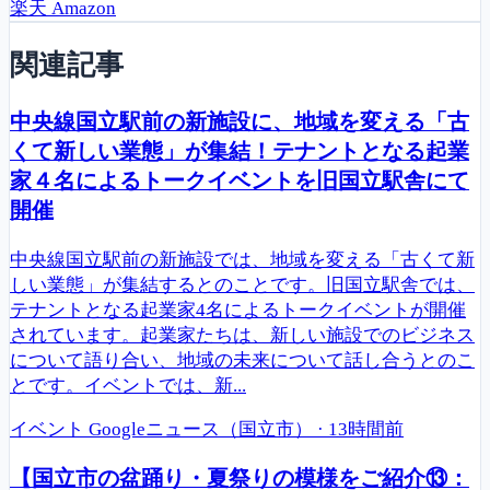
楽天
Amazon
関連記事
中央線国立駅前の新施設に、地域を変える「古
くて新しい業態」が集結！テナントとなる起業
家４名によるトークイベントを旧国立駅舎にて
開催
中央線国立駅前の新施設では、地域を変える「古くて新
しい業態」が集結するとのことです。旧国立駅舎では、
テナントとなる起業家4名によるトークイベントが開催
されています。起業家たちは、新しい施設でのビジネス
について語り合い、地域の未来について話し合うとのこ
とです。イベントでは、新...
イベント
Googleニュース（国立市）
·
13時間前
【国立市の盆踊り・夏祭りの模様をご紹介⑬：