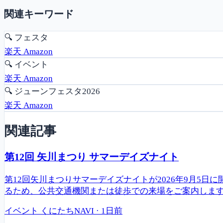
関連キーワード
🔍
フェスタ
楽天
Amazon
🔍
イベント
楽天
Amazon
🔍
ジューンフェスタ2026
楽天
Amazon
関連記事
第12回 矢川まつり サマーデイズナイト
第12回矢川まつりサマーデイズナイトが2026年9月5
るため、公共交通機関または徒歩での来場をご案内しま
イベント
くにたちNAVI
·
1日前