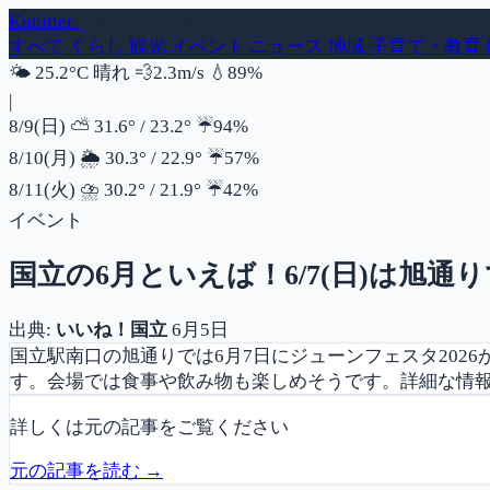
Kunitter
- 国立市の話題ダイジェスト
すべて
くらし
観光
イベント
ニュース
地域
子育て・教育
風速
湿度
🌤️
25.2°C
晴れ
💨
2.3m/s
💧
89%
|
降水確率
8/9(日)
⛅
31.6°
/
23.2°
☔
94%
降水確率
8/10(月)
🌦️
30.3°
/
22.9°
☔
57%
降水確率
8/11(火)
⛈️
30.2°
/
21.9°
☔
42%
イベント
国立の6月といえば！6/7(日)は旭
出典:
いいね！国立
6月5日
国立駅南口の旭通りでは6月7日にジューンフェスタ20
す。会場では食事や飲み物も楽しめそうです。詳細な情
詳しくは元の記事をご覧ください
元の記事を読む →