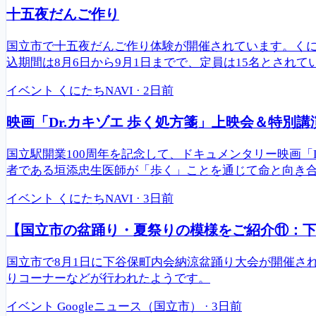
十五夜だんご作り
国立市で十五夜だんご作り体験が開催されています。くに
込期間は8月6日から9月1日までで、定員は15名とされて
イベント
くにたちNAVI
·
2日前
映画「Dr.カキゾエ 歩く処方箋」上映会＆特別講
国立駅開業100周年を記念して、ドキュメンタリー映画「
者である垣添忠生医師が「歩く」ことを通じて命と向き合
イベント
くにたちNAVI
·
3日前
【国立市の盆踊り・夏祭りの模様をご紹介⑪：下谷
国立市で8月1日に下谷保町内会納涼盆踊り大会が開催さ
りコーナーなどが行われたようです。
イベント
Googleニュース（国立市）
·
3日前