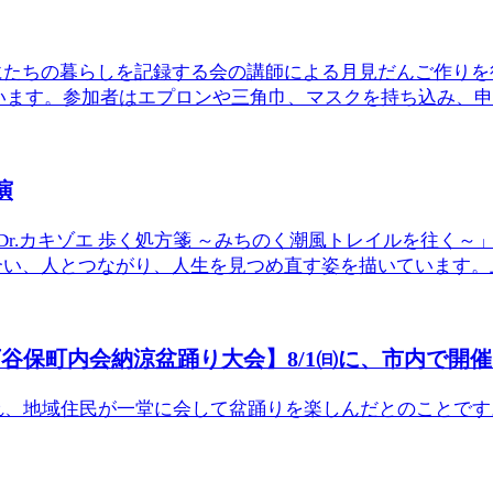
たちの暮らしを記録する会の講師による月見だんご作りを行
います。参加者はエプロンや三角巾、マスクを持ち込み、申込
演
Dr.カキゾエ 歩く処方箋 ～みちのく潮風トレイルを往く
い、人とつながり、人生を見つめ直す姿を描いています。上映
保町内会納涼盆踊り大会】8/1㈰に、市内で開催さ.
れ、地域住民が一堂に会して盆踊りを楽しんだとのことで