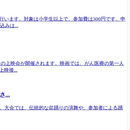
います。対象は小学生以上で、参加費は300円です。申
みは...
～」の上映会が開催されます。映画では、がん医療の第一人
後...
..
す。大会では、伝統的な盆踊りの演舞や、参加者による踊