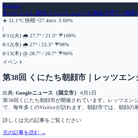
Kunitter
- 国立市の話題ダイジェスト
すべて
くらし
観光
イベント
ニュース
地域
子育て・教育
風速
湿度
☀️
31.1°C
快晴
💨
7.4m/s
💧
60%
|
降水確率
8/11(火)
🌧️
27.7°
/
21.5°
☔
100%
降水確率
8/12(水)
🌧️
27°
/
22.3°
☔
98%
降水確率
8/13(木)
⛈️
28.7°
/
20.7°
☔
96%
イベント
第38回 くにたち朝顔市｜レッツエ
出典:
Googleニュース（国立市）
6月1日
第38回くにたち朝顔市が開催されています。レッツエン
で、毎年多くのVisitiorが訪れます。朝顔市では、朝顔
詳しくは元の記事をご覧ください
元の記事を読む →