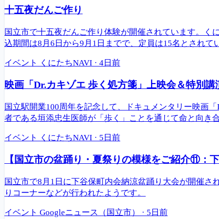
十五夜だんご作り
国立市で十五夜だんご作り体験が開催されています。くに
込期間は8月6日から9月1日までで、定員は15名とされて
イベント
くにたちNAVI
·
4日前
映画「Dr.カキゾエ 歩く処方箋」上映会＆特別講
国立駅開業100周年を記念して、ドキュメンタリー映画「
者である垣添忠生医師が「歩く」ことを通じて命と向き合
イベント
くにたちNAVI
·
5日前
【国立市の盆踊り・夏祭りの模様をご紹介⑪：下谷
国立市で8月1日に下谷保町内会納涼盆踊り大会が開催さ
りコーナーなどが行われたようです。
イベント
Googleニュース（国立市）
·
5日前