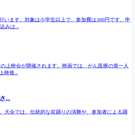
います。対象は小学生以上で、参加費は300円です。申
みは...
～」の上映会が開催されます。映画では、がん医療の第一人
後...
..
す。大会では、伝統的な盆踊りの演舞や、参加者による踊