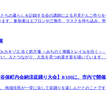
たちの暮らしを記録する会の講師による月見だんご作りを行
います。参加者はエプロンや三角巾、マスクを持ち込み、申込
演
Dr.カキゾエ 歩く処方箋 ～みちのく潮風トレイルを往く
い、人とつながり、人生を見つめ直す姿を描いています。上映
保町内会納涼盆踊り大会】8/1㈰に、市内で開催さ.
れ、地域住民が一堂に会して盆踊りを楽しんだとのことで