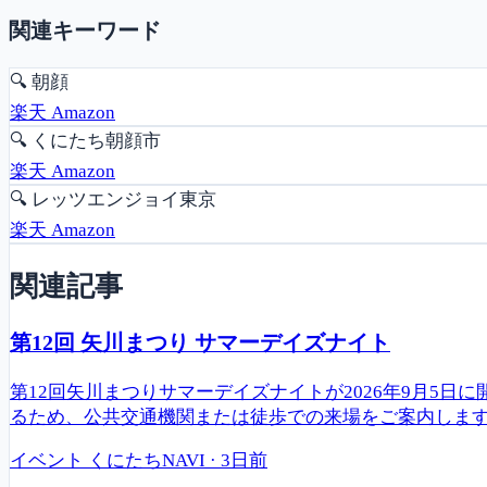
関連キーワード
🔍
朝顔
楽天
Amazon
🔍
くにたち朝顔市
楽天
Amazon
🔍
レッツエンジョイ東京
楽天
Amazon
関連記事
第12回 矢川まつり サマーデイズナイト
第12回矢川まつりサマーデイズナイトが2026年9月5
るため、公共交通機関または徒歩での来場をご案内しま
イベント
くにたちNAVI
·
3日前