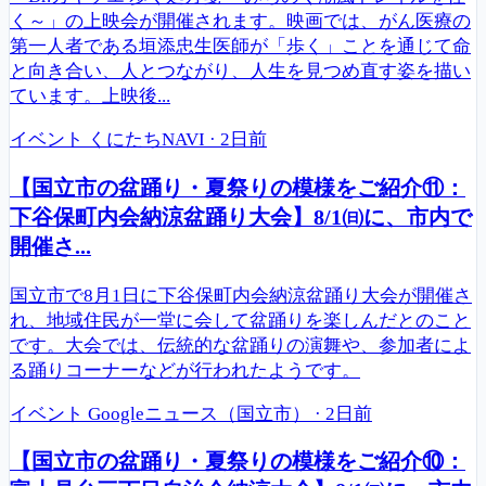
く～」の上映会が開催されます。映画では、がん医療の
第一人者である垣添忠生医師が「歩く」ことを通じて命
と向き合い、人とつながり、人生を見つめ直す姿を描い
ています。上映後...
イベント
くにたちNAVI
·
2日前
【国立市の盆踊り・夏祭りの模様をご紹介⑪：
下谷保町内会納涼盆踊り大会】8/1㈰に、市内で
開催さ...
国立市で8月1日に下谷保町内会納涼盆踊り大会が開催さ
れ、地域住民が一堂に会して盆踊りを楽しんだとのこと
です。大会では、伝統的な盆踊りの演舞や、参加者によ
る踊りコーナーなどが行われたようです。
イベント
Googleニュース（国立市）
·
2日前
【国立市の盆踊り・夏祭りの模様をご紹介⑩：