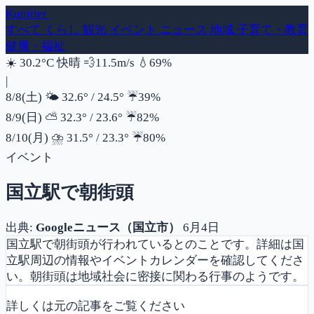
Kunitter
- 国立市の話題ダイジェスト
すべて
くらし
観光
イベント
ニュース
地域
子育て・教育
健康・福祉
風速
湿度
☀️
30.2°C
快晴
💨
11.5m/s
💧
69%
|
降水確率
8/8(土)
🌤️
32.6°
/
24.5°
☔
39%
降水確率
8/9(日)
⛅
32.3°
/
23.6°
☔
82%
降水確率
8/10(月)
⛈️
31.5°
/
23.3°
☔
80%
イベント
国立駅で朝街頭
出典:
Googleニュース（国立市）
6月4日
国立駅で朝街頭が行われているとのことです。詳細は国
立駅周辺の情報やイベントカレンダーを確認してくださ
い。朝街頭は地域社会に密接に関わる行事のようです。
詳しくは元の記事をご覧ください