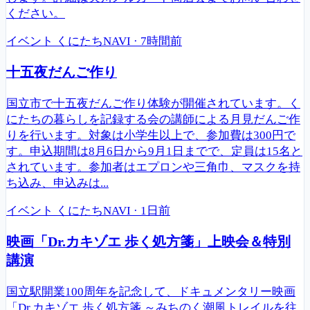
ください。
イベント
くにたちNAVI
·
7時間前
十五夜だんご作り
国立市で十五夜だんご作り体験が開催されています。く
にたちの暮らしを記録する会の講師による月見だんご作
りを行います。対象は小学生以上で、参加費は300円で
す。申込期間は8月6日から9月1日までで、定員は15名と
されています。参加者はエプロンや三角巾、マスクを持
ち込み、申込みは...
イベント
くにたちNAVI
·
1日前
映画「Dr.カキゾエ 歩く処方箋」上映会＆特別
講演
国立駅開業100周年を記念して、ドキュメンタリー映画
「Dr.カキゾエ 歩く処方箋 ～みちのく潮風トレイルを往