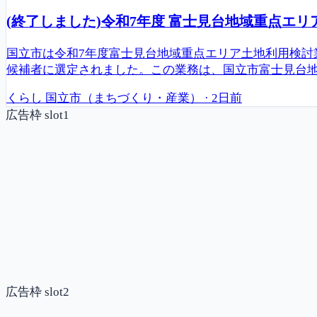
(終了しました)令和7年度 富士見台地域重点エ
国立市は令和7年度富士見台地域重点エリア土地利用検討
候補者に選定されました。この業務は、国立市富士見台地
くらし
国立市（まちづくり・産業）
·
2日前
広告枠 slot1
広告枠 slot2