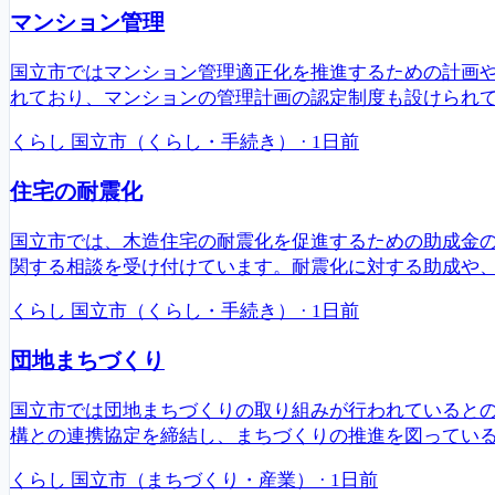
マンション管理
国立市ではマンション管理適正化を推進するための計画
れており、マンションの管理計画の認定制度も設けられて
くらし
国立市（くらし・手続き）
·
1日前
住宅の耐震化
国立市では、木造住宅の耐震化を促進するための助成金
関する相談を受け付けています。耐震化に対する助成や
くらし
国立市（くらし・手続き）
·
1日前
団地まちづくり
国立市では団地まちづくりの取り組みが行われているとの
構との連携協定を締結し、まちづくりの推進を図ってい
くらし
国立市（まちづくり・産業）
·
1日前