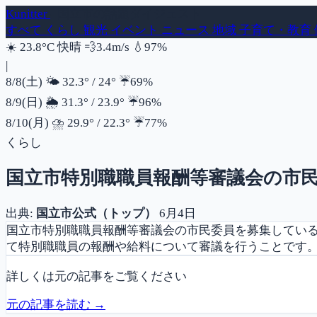
Kunitter
- 国立市の話題ダイジェスト
すべて
くらし
観光
イベント
ニュース
地域
子育て・教育
風速
湿度
☀️
23.8°C
快晴
💨
3.4m/s
💧
97%
|
降水確率
8/8(土)
🌤️
32.3°
/
24°
☔
69%
降水確率
8/9(日)
🌦️
31.3°
/
23.9°
☔
96%
降水確率
8/10(月)
⛈️
29.9°
/
22.3°
☔
77%
くらし
国立市特別職職員報酬等審議会の市
出典:
国立市公式（トップ）
6月4日
国立市特別職職員報酬等審議会の市民委員を募集している
て特別職職員の報酬や給料について審議を行うことです。
詳しくは元の記事をご覧ください
元の記事を読む →