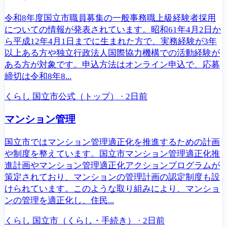
令和8年度国立市職員募集の一般事務職上級経験者採用
についての情報が発表されています。昭和61年4月2日か
ら平成12年4月1日までに生まれた方で、実務経験が3年
以上ある方や独立行政法人国際協力機構での活動経験が
ある方が対象です。申込方法はオンライン申込で、応募
締切は令和8年8...
くらし
国立市公式（トップ）
·
2日前
マンション管理
国立市ではマンション管理適正化を推進するための計画
や制度を整えています。国立市マンション管理適正化推
進計画やマンション管理適正化アクションプログラムが
策定されており、マンションの管理計画の認定制度も設
けられています。このような取り組みにより、マンショ
ンの管理を適正化し、住民...
くらし
国立市（くらし・手続き）
·
2日前