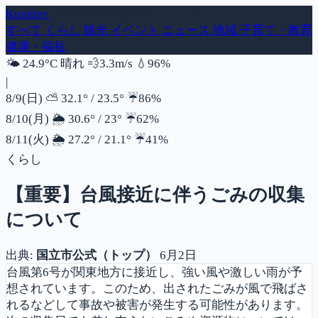
Kunitter
- 国立市の話題ダイジェスト
すべて
くらし
観光
イベント
ニュース
地域
子育て・教育
健康・福祉
風速
湿度
🌤️
24.9°C
晴れ
💨
3.3m/s
💧
96%
|
降水確率
8/9(日)
⛅
32.1°
/
23.5°
☔
86%
降水確率
8/10(月)
🌦️
30.6°
/
23°
☔
62%
降水確率
8/11(火)
🌦️
27.2°
/
21.1°
☔
41%
くらし
【重要】台風接近に伴うごみの収集
について
出典:
国立市公式（トップ）
6月2日
台風第6号が関東地方に接近し、強い風や激しい雨が予
想されています。このため、出されたごみが風で飛ばさ
れるなどして事故や被害が発生する可能性があります。