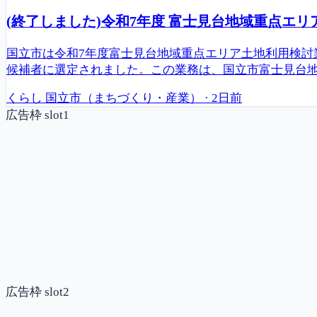
(終了しました)令和7年度 富士見台地域重点エ
国立市は令和7年度富士見台地域重点エリア土地利用検討
候補者に選定されました。この業務は、国立市富士見台地
くらし
国立市（まちづくり・産業）
·
2日前
広告枠 slot1
広告枠 slot2