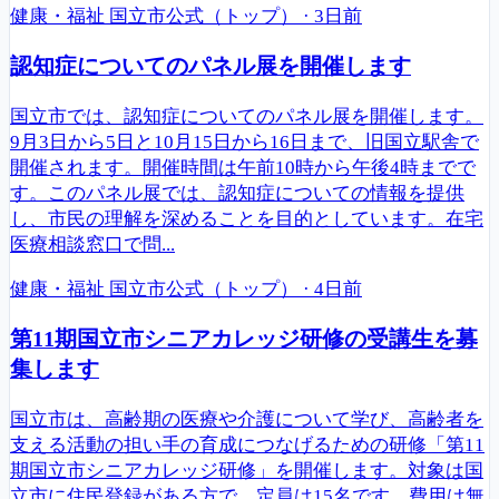
健康・福祉
国立市公式（トップ）
·
3日前
認知症についてのパネル展を開催します
国立市では、認知症についてのパネル展を開催します。
9月3日から5日と10月15日から16日まで、旧国立駅舎で
開催されます。開催時間は午前10時から午後4時までで
す。このパネル展では、認知症についての情報を提供
し、市民の理解を深めることを目的としています。在宅
医療相談窓口で問...
健康・福祉
国立市公式（トップ）
·
4日前
第11期国立市シニアカレッジ研修の受講生を募
集します
国立市は、高齢期の医療や介護について学び、高齢者を
支える活動の担い手の育成につなげるための研修「第11
期国立市シニアカレッジ研修」を開催します。対象は国
立市に住民登録がある方で、定員は15名です。費用は無