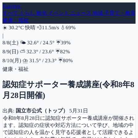
Kunitter
- 国立市の話題ダイジェスト
すべて
くらし
観光
イベント
ニュース
地域
子育て・教育
健康・福祉
風速
湿度
☀️
30.2°C
快晴
💨
11.5m/s
💧
69%
|
降水確率
8/8(土)
🌤️
32.6°
/
24.5°
☔
39%
降水確率
8/9(日)
⛅
32.3°
/
23.6°
☔
82%
降水確率
8/10(月)
⛈️
31.5°
/
23.3°
☔
80%
健康・福祉
認知症サポーター養成講座(令和8年8
月28日開催)
出典:
国立市公式（トップ）
5月31日
令和8年8月28日に認知症サポーター養成講座が開催され
ます。認知症の症状や対応方法について学び、地域の中
で認知症の人を温かく見守る応援者として活躍できるよ