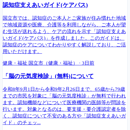
認知症支えあいガイド(ケアパス)
国立市では、認知症のご本人とご家族が住み慣れた地域
で地域資源や医療、介護等を利用しながら、ご本人が望
む生活が送れるよう、ケアの流れを示す「認知症支えあ
いガイド(ケアパス)」を作成しました。このガイドは、
認知症のケアについてわかりやすく解説しており、ご活
用いただけます。
健康・福祉
国立市（健康・福祉）
·
3日前
「脳の元気度検診」(無料)について
令和8年9月1日から令和9年2月26日まで、65歳から79歳
までの市民を対象に「脳の元気度検診」が無料で行われ
ます。認知機能などについて医療機関の医師等が問診を
行います。対象となるのは、要支援・要介護認定者を除
く、認知症について不安のある方や「認知症支えあいガ
イド」のチェッ...