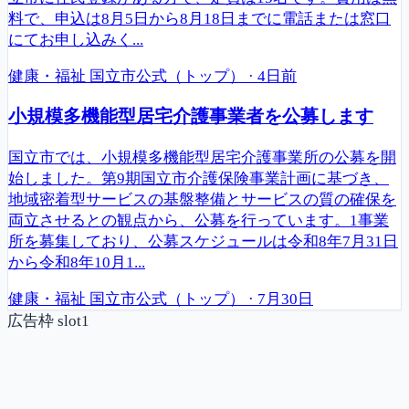
料で、申込は8月5日から8月18日までに電話または窓口
にてお申し込みく...
健康・福祉
国立市公式（トップ）
·
4日前
小規模多機能型居宅介護事業者を公募します
国立市では、小規模多機能型居宅介護事業所の公募を開
始しました。第9期国立市介護保険事業計画に基づき、
地域密着型サービスの基盤整備とサービスの質の確保を
両立させるとの観点から、公募を行っています。1事業
所を募集しており、公募スケジュールは令和8年7月31日
から令和8年10月1...
健康・福祉
国立市公式（トップ）
·
7月30日
広告枠 slot1