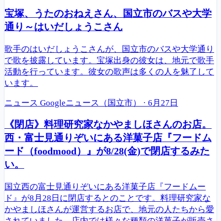
宝塚、うたのおねえさん、国立市のバスや大学
通り～はいだしょうこさん
歌手のはいだしょうこさんが、国立市のバスや大学通り
で歌を披露しています。宝塚出身の彼女は、地元で歌手
活動を行っています。彼女の歌声は多くの人を魅了して
います。
ニュース
Googleニュース（国立市）
·
6月27日
《閉店》料理研究家なかやましほさんのお店。
西・富士見通りぞいにある洋菓子店『フードム
ード（foodmood）』が8/28(金)で閉店するみた
い。
国立西の富士見通りぞいにある洋菓子店『フードムー
ド』が8月28日に閉店するとのことです。料理研究家な
かやましほさんが運営するお店で、地元の人たちから愛
されていました。店内では様々な種類の洋菓子が販売さ