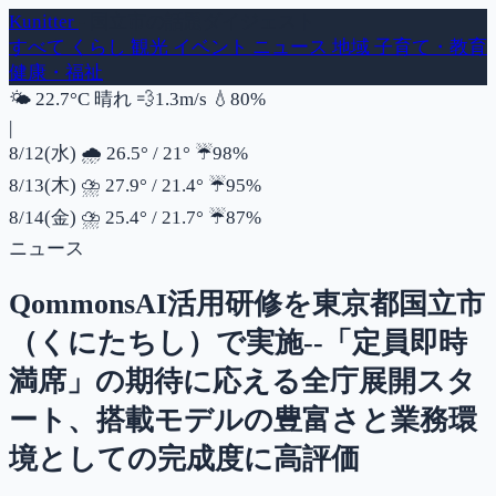
Kunitter
- 国立市の話題ダイジェスト
すべて
くらし
観光
イベント
ニュース
地域
子育て・教育
健康・福祉
風速
湿度
🌤️
22.7°C
晴れ
💨
1.3m/s
💧
80%
|
降水確率
8/12(水)
🌧️
26.5°
/
21°
☔
98%
降水確率
8/13(木)
⛈️
27.9°
/
21.4°
☔
95%
降水確率
8/14(金)
⛈️
25.4°
/
21.7°
☔
87%
ニュース
QommonsAI活用研修を東京都国立市
（くにたちし）で実施--「定員即時
満席」の期待に応える全庁展開スタ
ート、搭載モデルの豊富さと業務環
境としての完成度に高評価