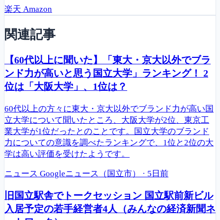
楽天
Amazon
関連記事
【60代以上に聞いた】「東大・京大以外でブラ
ンド力が高いと思う国立大学」ランキング！ 2
位は「大阪大学」、1位は？
60代以上の方々に東大・京大以外でブランド力が高い国
立大学について聞いたところ、大阪大学が2位、東京工
業大学が1位だったとのことです。国立大学のブランド
力についての意識を調べたランキングで、1位と2位の大
学は高い評価を受けたようです。
ニュース
Googleニュース（国立市）
·
5日前
旧国立駅舎でトークセッション 国立駅前新ビル
入居予定の若手経営者4人（みんなの経済新聞ネ