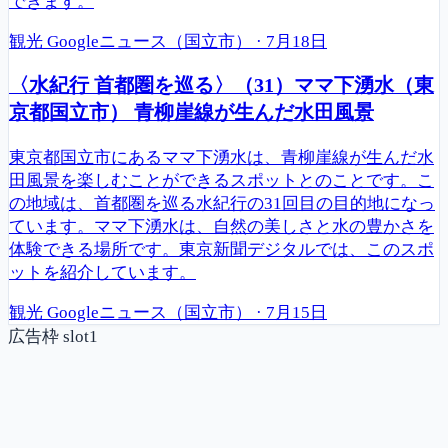
できます。
観光
Googleニュース（国立市）
·
7月18日
〈水紀行 首都圏を巡る〉（31）ママ下湧水（東
京都国立市） 青柳崖線が生んだ水田風景
東京都国立市にあるママ下湧水は、青柳崖線が生んだ水
田風景を楽しむことができるスポットとのことです。こ
の地域は、首都圏を巡る水紀行の31回目の目的地になっ
ています。ママ下湧水は、自然の美しさと水の豊かさを
体験できる場所です。東京新聞デジタルでは、このスポ
ットを紹介しています。
観光
Googleニュース（国立市）
·
7月15日
広告枠 slot1