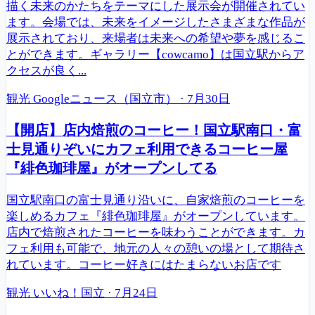
描く未来のかたちをテーマにした展示会が開催されてい
ます。会場では、未来をイメージしたさまざまな作品が
展示されており、来場者は未来への希望や夢を感じるこ
とができます。ギャラリー【cowcamo】は国立駅からア
クセスが良く...
観光
Googleニュース（国立市）
·
7月30日
【開店】店内焙煎のコーヒー！国立駅南口・富
士見通りぞいにカフェ利用できるコーヒー屋
『緋色珈琲屋』がオープンしてる
国立駅南口の富士見通り沿いに、自家焙煎のコーヒーを
楽しめるカフェ『緋色珈琲屋』がオープンしています。
店内で焙煎されたコーヒーを味わうことができます。カ
フェ利用も可能で、地元の人々の憩いの場として期待さ
れています。コーヒー好きにはたまらないお店です
観光
いいね！国立
·
7月24日