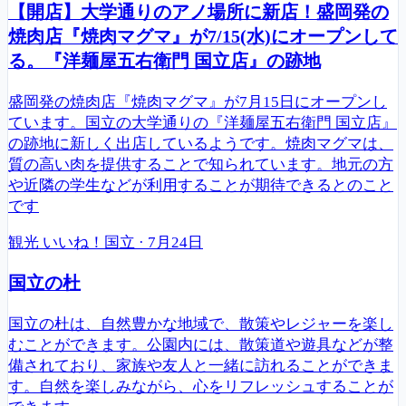
【開店】大学通りのアノ場所に新店！盛岡発の
焼肉店『焼肉マグマ』が7/15(水)にオープンして
る。『洋麺屋五右衛門 国立店』の跡地
盛岡発の焼肉店『焼肉マグマ』が7月15日にオープンし
ています。国立の大学通りの『洋麺屋五右衛門 国立店』
の跡地に新しく出店しているようです。焼肉マグマは、
質の高い肉を提供することで知られています。地元の方
や近隣の学生などが利用することが期待できるとのこと
です
観光
いいね！国立
·
7月24日
国立の杜
国立の杜は、自然豊かな地域で、散策やレジャーを楽し
むことができます。公園内には、散策道や遊具などが整
備されており、家族や友人と一緒に訪れることができま
す。自然を楽しみながら、心をリフレッシュすることが