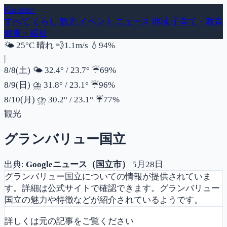
Kunitter
- 国立市の話題ダイジェスト
すべて
くらし
観光
イベント
ニュース
地域
子育て・教育
健康・福祉
風速
湿度
🌤️
25°C
晴れ
💨
1.1m/s
💧
94%
|
降水確率
8/8(土)
🌤️
32.4°
/
23.7°
☔
69%
降水確率
8/9(日)
⛈️
31.8°
/
23.1°
☔
96%
降水確率
8/10(月)
⛈️
30.2°
/
23.1°
☔
77%
観光
グランバリュー国立
出典:
Googleニュース（国立市）
5月28日
グランバリュー国立についての情報が提供されていま
す。詳細は公式サイトで確認できます。グランバリュー
国立の魅力や特徴などが紹介されているようです。
詳しくは元の記事をご覧ください