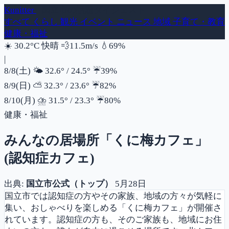
Kunitter
- 国立市の話題ダイジェスト
すべて
くらし
観光
イベント
ニュース
地域
子育て・教育
健康・福祉
風速
湿度
☀️
30.2°C
快晴
💨
11.5m/s
💧
69%
|
降水確率
8/8(土)
🌤️
32.6°
/
24.5°
☔
39%
降水確率
8/9(日)
⛅
32.3°
/
23.6°
☔
82%
降水確率
8/10(月)
⛈️
31.5°
/
23.3°
☔
80%
健康・福祉
みんなの居場所「くに梅カフェ」
(認知症カフェ)
出典:
国立市公式（トップ）
5月28日
国立市では認知症の方やその家族、地域の方々が気軽に
集い、おしゃべりを楽しめる「くに梅カフェ」が開催さ
れています。認知症の方も、そのご家族も、地域にお住