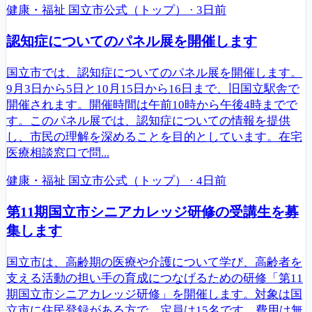
健康・福祉
国立市公式（トップ）
·
3日前
認知症についてのパネル展を開催します
国立市では、認知症についてのパネル展を開催します。
9月3日から5日と10月15日から16日まで、旧国立駅舎で
開催されます。開催時間は午前10時から午後4時までで
す。このパネル展では、認知症についての情報を提供
し、市民の理解を深めることを目的としています。在宅
医療相談窓口で問...
健康・福祉
国立市公式（トップ）
·
4日前
第11期国立市シニアカレッジ研修の受講生を募
集します
国立市は、高齢期の医療や介護について学び、高齢者を
支える活動の担い手の育成につなげるための研修「第11
期国立市シニアカレッジ研修」を開催します。対象は国
立市に住民登録がある方で、定員は15名です。費用は無