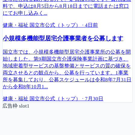
料で、申込は8月5日から8月18日までに電話または窓口
にてお申し込みく...
健康・福祉
国立市公式（トップ）
·
4日前
小規模多機能型居宅介護事業者を公募します
国立市では、小規模多機能型居宅介護事業所の公募を開
始しました。第9期国立市介護保険事業計画に基づき、
地域密着型サービスの基盤整備とサービスの質の確保を
両立させるとの観点から、公募を行っています。1事業
所を募集しており、公募スケジュールは令和8年7月31日
から令和8年10月1...
健康・福祉
国立市公式（トップ）
·
7月30日
広告枠 slot1