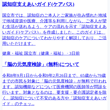
認知症支えあいガイド(ケアパス)
国立市では、認知症のご本人とご家族が住み慣れた地域
で地域資源や医療、介護等を利用しながら、ご本人が望
む生活が送れるよう、ケアの流れを示す「認知症支えあ
いガイド(ケアパス)」を作成しました。このガイドは、
認知症のケアについてわかりやすく解説しており、ご活
用いただけます。
健康・福祉
国立市（健康・福祉）
·
3日前
「脳の元気度検診」(無料)について
令和8年9月1日から令和9年2月26日まで、65歳から79歳
までの市民を対象に「脳の元気度検診」が無料で行われ
ます。認知機能などについて医療機関の医師等が問診を
行います。対象となるのは、要支援・要介護認定者を除
く、認知症について不安のある方や「認知症支えあいガ
イド」のチェッ...