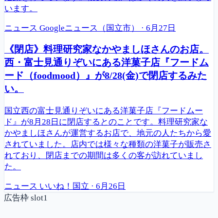
います。
ニュース
Googleニュース（国立市）
·
6月27日
《閉店》料理研究家なかやましほさんのお店。
西・富士見通りぞいにある洋菓子店『フードム
ード（foodmood）』が8/28(金)で閉店するみた
い。
国立西の富士見通りぞいにある洋菓子店『フードムー
ド』が8月28日に閉店するとのことです。料理研究家な
かやましほさんが運営するお店で、地元の人たちから愛
されていました。店内では様々な種類の洋菓子が販売さ
れており、閉店までの期間は多くの客が訪れていまし
た。
ニュース
いいね！国立
·
6月26日
広告枠 slot1