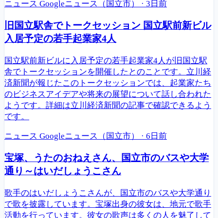
ニュース
Googleニュース（国立市）
·
3日前
旧国立駅舎でトークセッション 国立駅前新ビル
入居予定の若手起業家4人
国立駅前新ビルに入居予定の若手起業家4人が旧国立駅
舎でトークセッションを開催したとのことです。立川経
済新聞が報じたこのトークセッションでは、起業家たち
のビジネスアイデアや将来の展望について話し合われた
ようです。詳細は立川経済新聞の記事で確認できるよう
です。
ニュース
Googleニュース（国立市）
·
6日前
宝塚、うたのおねえさん、国立市のバスや大学
通り～はいだしょうこさん
歌手のはいだしょうこさんが、国立市のバスや大学通り
で歌を披露しています。宝塚出身の彼女は、地元で歌手
活動を行っています。彼女の歌声は多くの人を魅了して