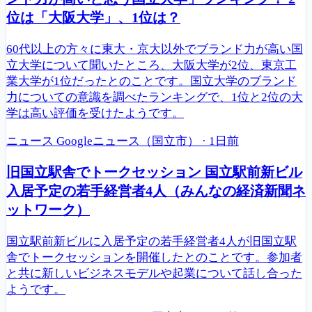
位は「大阪大学」、1位は？
60代以上の方々に東大・京大以外でブランド力が高い国
立大学について聞いたところ、大阪大学が2位、東京工
業大学が1位だったとのことです。国立大学のブランド
力についての意識を調べたランキングで、1位と2位の大
学は高い評価を受けたようです。
ニュース
Googleニュース（国立市）
·
1日前
旧国立駅舎でトークセッション 国立駅前新ビル
入居予定の若手経営者4人（みんなの経済新聞ネ
ットワーク）
国立駅前新ビルに入居予定の若手経営者4人が旧国立駅
舎でトークセッションを開催したとのことです。参加者
と共に新しいビジネスモデルや起業について話し合った
ようです。