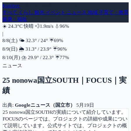
Kunitter
- 国立市の話題ダイジェスト
すべて
くらし
観光
イベント
ニュース
地域
子育て・教育
健康・福祉
風速
湿度
☀️
24.3°C
快晴
💨
1.9m/s
💧
96%
|
降水確率
8/8(土)
🌤️
32.3°
/
24°
☔
69%
降水確率
8/9(日)
🌦️
31.3°
/
23.9°
☔
96%
降水確率
8/10(月)
⛈️
29.9°
/
22.3°
☔
77%
ニュース
25 nonowa国立SOUTH｜FOCUS｜実
績
出典:
Googleニュース（国立市）
5月19日
25 nonowa国立SOUTHの実績について紹介しています。
FOCUSのページでは、プロジェクトの詳細や成果につい
て説明しています。公式サイトでは、プロジェクトの概