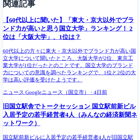
関連記事
【60代以上に聞いた】「東大・京大以外でブラ
ンド力が高いと思う国立大学」ランキング！ 2
位は「大阪大学」、1位は？
60代以上の方々に東大・京大以外でブランド力が高い国
立大学について聞いたところ、大阪大学が2位、東京工
業大学が1位だったとのことです。国立大学のブランド
力についての意識を調べたランキングで、1位と2位の大
学は高い評価を受けたようです。
ニュース
Googleニュース（国立市）
·
4日前
旧国立駅舎でトークセッション 国立駅前新ビル
入居予定の若手経営者4人（みんなの経済新聞ネ
ットワーク）
国立駅前新ビルに入居予定の若手経営者4人が旧国立駅