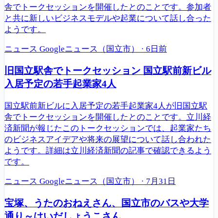
舎でトークセッションを開催したとのことです。参加者
と共に新しいビジネスモデルや起業について話し合った
ようです。
ニュース
Googleニュース（国立市）
·
6日前
旧国立駅舎でトークセッション 国立駅前新ビル
入居予定の若手起業家4人
国立駅前新ビルに入居予定の若手起業家4人が旧国立駅
舎でトークセッションを開催したとのことです。立川経
済新聞が報じたこのトークセッションでは、起業家たち
のビジネスアイデアや将来の展望について話し合われた
ようです。詳細は立川経済新聞の記事で確認できるよう
です。
ニュース
Googleニュース（国立市）
·
7月31日
宝塚、うたのおねえさん、国立市のバスや大学
通り～はいだしょうこさん