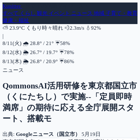
Kunitter
- 国立市の話題ダイジェスト
すべて
くらし
観光
イベント
ニュース
地域
子育て・教育
健康・福祉
風速
湿度
⛅
23.9°C
くもり時々晴れ
💨
2.3m/s
💧
92%
|
降水確率
8/11(火)
🌧️
28.8°
/
21°
☔
58%
降水確率
8/12(水)
🌦️
26.7°
/
19.7°
☔
78%
降水確率
8/13(木)
🌦️
26.8°
/
20.9°
☔
86%
ニュース
QommonsAI活用研修を東京都国立市
（くにたちし）で実施--「定員即時
満席」の期待に応える全庁展開スタ
ート、搭載モ
出典:
Googleニュース（国立市）
5月19日