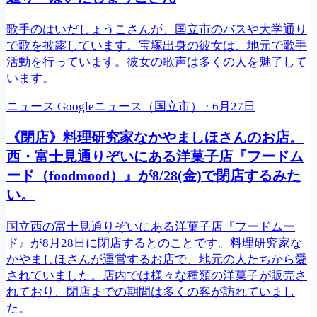
歌手のはいだしょうこさんが、国立市のバスや大学通り
で歌を披露しています。宝塚出身の彼女は、地元で歌手
活動を行っています。彼女の歌声は多くの人を魅了して
います。
ニュース
Googleニュース（国立市）
·
6月27日
《閉店》料理研究家なかやましほさんのお店。
西・富士見通りぞいにある洋菓子店『フードム
ード（foodmood）』が8/28(金)で閉店するみた
い。
国立西の富士見通りぞいにある洋菓子店『フードムー
ド』が8月28日に閉店するとのことです。料理研究家な
かやましほさんが運営するお店で、地元の人たちから愛
されていました。店内では様々な種類の洋菓子が販売さ
れており、閉店までの期間は多くの客が訪れていまし
た。