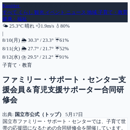
Kunitter
- 国立市の話題ダイジェスト
すべて
くらし
観光
イベント
ニュース
地域
子育て・教育
健康・福祉
風速
湿度
🌤️
25.3°C
晴れ
💨
1.9m/s
💧
80%
|
降水確率
8/10(月)
🌦️
30.3°
/
23.3°
☔
61%
降水確率
8/11(火)
🌦️
27.7°
/
21.7°
☔
52%
降水確率
8/12(水)
⛈️
29.5°
/
21.2°
☔
91%
子育て・教育
ファミリー・サポート・センター支
援会員＆育児支援サポーター合同研
修会
出典:
国立市公式（トップ）
5月17日
国立市ファミリー・サポート・センターでは、子育て世
帯の応援団になるための合同研修会を開催しています。