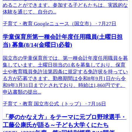
めることができます。参加する子どもたちは、実践的な
体験を通じて、自分の...
子育て・教育
Googleニュース（国立市）
·
7月27日
学童保育所第一種会計年度任用職員(土曜日担
当) 募集(8/14(金曜日)必着)
国立市の学童保育所では、第一種会計年度任用職員を募
集しています。土曜日担当の1名を募集しており、保育
士や教育職員免許法第四条に規定する免許状を持ってい
る方が応募できます。勤務期間は令和8年9月1日から令
和9年3月31日までとされており、時給は1,860円です。
申込書類の提出...
子育て・教育
国立市公式（トップ）
·
7月16日
「夢のかなえ方」をテーマに元プロ野球選手・
工藤公康氏が語る～子ども大学くにたち