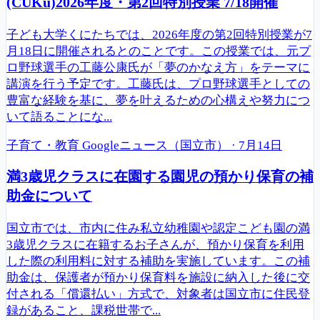
(CUKu)2026年度・第2回特別授業 7/18開催
子ども大学くにたちでは、2026年度の第2回特別授業が7
月18日に開催されるとのことです。この授業では、元プ
ロ野球選手の工藤公康氏が「夢のかなえ方」をテーマに
講演を行う予定です。工藤氏は、プロ野球選手としての
豊富な経験を基に、夢を叶えるための心構えや努力につ
いて語ることにな...
子育て・教育
Googleニュース（国立市）
·
7月14日
満3歳児クラスに在園する園児の預かり保育の補
助金について
国立市では、市内に住み私立幼稚園や認定こども園の満
3歳児クラスに在籍するお子さんが、預かり保育を利用
した際の利用料に対する補助を実施しています。この補
助金は、保護者が預かり保育料を施設に納入した後に交
付される「償還払い」方式で、対象者は国立市に住民登
録があること、課税世帯で...