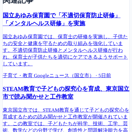
関連記事
国立あゆみ保育園で「不適切保育防止研修」
「メンタルヘルス研修」を実施
国立あゆみ保育園では、保育士の研修を実施し、子供た
ちの安全と健康を守るための取り組みを強化していま
す。不適切保育防止研修とメンタルヘルス研修が行わ
れ、保育士が子供たちを適切にケアできるようサポート
しています。
子育て・教育
Googleニュース（国立市）
·
5日前
STEAM教育で子どもの探究心を育成、東京国立
市で読み聞かせと工作教室
東京国立市では、STEAM教育を通じて子どもの探究心を
育成するための読み聞かせと工作教室が開催されていま
す。この教室では、子どもたちが科学、技術、工学、芸
術、数学などの分野で学び、創造性と問題解決能力を高