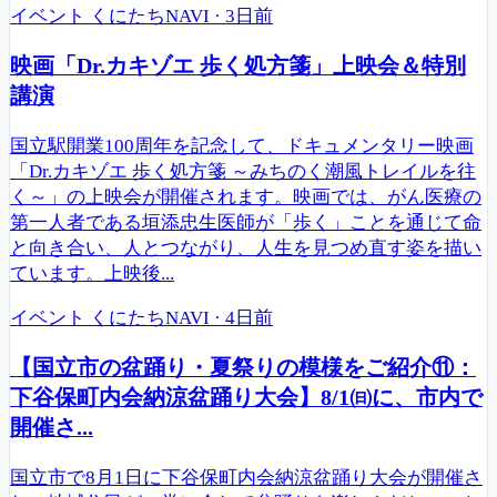
イベント
くにたちNAVI
·
3日前
映画「Dr.カキゾエ 歩く処方箋」上映会＆特別
講演
国立駅開業100周年を記念して、ドキュメンタリー映画
「Dr.カキゾエ 歩く処方箋 ～みちのく潮風トレイルを往
く～」の上映会が開催されます。映画では、がん医療の
第一人者である垣添忠生医師が「歩く」ことを通じて命
と向き合い、人とつながり、人生を見つめ直す姿を描い
ています。上映後...
イベント
くにたちNAVI
·
4日前
【国立市の盆踊り・夏祭りの模様をご紹介⑪：
下谷保町内会納涼盆踊り大会】8/1㈰に、市内で
開催さ...
国立市で8月1日に下谷保町内会納涼盆踊り大会が開催さ