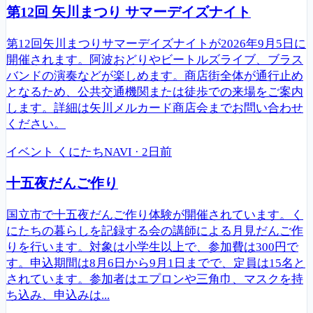
第12回 矢川まつり サマーデイズナイト
第12回矢川まつりサマーデイズナイトが2026年9月5日に
開催されます。阿波おどりやビートルズライブ、ブラス
バンドの演奏などが楽しめます。商店街全体が通行止め
となるため、公共交通機関または徒歩での来場をご案内
します。詳細は矢川メルカード商店会までお問い合わせ
ください。
イベント
くにたちNAVI
·
2日前
十五夜だんご作り
国立市で十五夜だんご作り体験が開催されています。く
にたちの暮らしを記録する会の講師による月見だんご作
りを行います。対象は小学生以上で、参加費は300円で
す。申込期間は8月6日から9月1日までで、定員は15名と
されています。参加者はエプロンや三角巾、マスクを持
ち込み、申込みは...