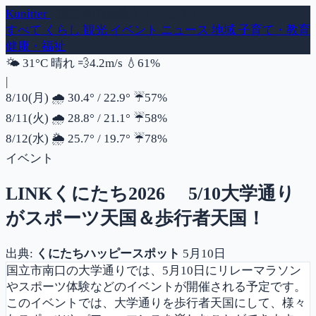
Kunitter
- 国立市の話題ダイジェスト
すべて
くらし
観光
イベント
ニュース
地域
子育て・教育
健康・福祉
風速
湿度
🌤️
31°C
晴れ
💨
4.2m/s
💧
61%
|
降水確率
8/10(月)
🌧️
30.4°
/
22.9°
☔
57%
降水確率
8/11(火)
🌧️
28.8°
/
21.1°
☔
58%
降水確率
8/12(水)
🌦️
25.7°
/
19.7°
☔
78%
イベント
LINKくにたち2026 5/10大学通り
がスポーツ天国＆歩行者天国！
出典:
くにたちハッピースポット
5月10日
国立市南口の大学通りでは、5月10日にリレーマラソン
やスポーツ体験などのイベントが開催される予定です。
このイベントでは、大学通りを歩行者天国にして、様々