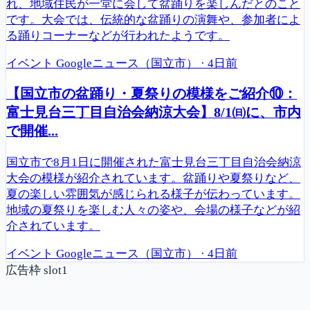
れ、地域住民が一堂に会して盆踊りを楽しんだとのこと
です。大会では、伝統的な盆踊りの演舞や、参加者によ
る踊りコーナーなどが行われたようです。
イベント
Googleニュース（国立市）
·
4日前
【国立市の盆踊り・夏祭りの模様をご紹介⑩：
富士見台三丁目自治会納涼大会】8/1㈰に、市内
で開催...
国立市で8月1日に開催された富士見台三丁目自治会納涼
大会の模様が紹介されています。盆踊りや夏祭りなど、
夏の楽しい雰囲気が感じられる様子が伝わっています。
地域の夏祭りを楽しむ人々の姿や、会場の様子などが紹
介されています。
イベント
Googleニュース（国立市）
·
4日前
広告枠 slot1