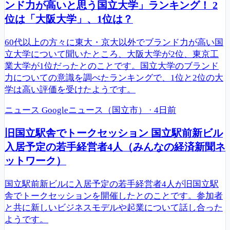
ンド力が高いと思う国立大学」ランキング！ 2
位は「大阪大学」、1位は？
60代以上の方々に東大・京大以外でブランド力が高い国
立大学について聞いたところ、大阪大学が2位、東京工
業大学が1位だったとのことです。国立大学のブランド
力についての意識を調べたランキングで、1位と2位の大
学は高い評価を受けたようです。
ニュース
Googleニュース（国立市）
·
4日前
旧国立駅舎でトークセッション 国立駅前新ビル
入居予定の若手経営者4人（みんなの経済新聞ネ
ットワーク）
国立駅前新ビルに入居予定の若手経営者4人が旧国立駅
舎でトークセッションを開催したとのことです。参加者
と共に新しいビジネスモデルや起業について話し合った
ようです。