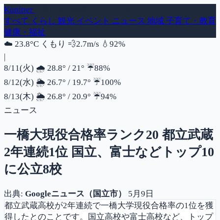
Kunitter
- 国立市の話題ダイジェスト
すべて
くらし
観光
イベント
ニュース
地域
子育て・教育
健康・福祉
風速
湿度
☁️
23.8°C
くもり
💨
2.7m/s
💧
92%
|
降水確率
8/11(火)
🌧️
28.8°
/
21°
☔
88%
降水確率
8/12(水)
🌦️
26.7°
/
19.7°
☔
100%
降水確率
8/13(木)
🌦️
26.8°
/
20.9°
☔
94%
ニュース
一橋大現役合格率ランク20 都立武蔵
2年連続1位 国立、富士などトップ10
に公立8校
出典:
Googleニュース（国立市）
5月9日
都立武蔵高校が2年連続で一橋大学現役合格率の1位を獲
得したとのことです。国立高校や富士高校など、トップ