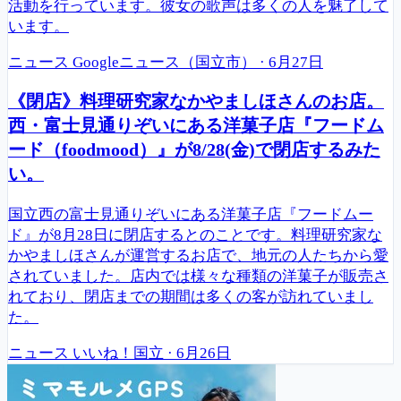
活動を行っています。彼女の歌声は多くの人を魅了して
います。
ニュース
Googleニュース（国立市）
·
6月27日
《閉店》料理研究家なかやましほさんのお店。
西・富士見通りぞいにある洋菓子店『フードム
ード（foodmood）』が8/28(金)で閉店するみた
い。
国立西の富士見通りぞいにある洋菓子店『フードムー
ド』が8月28日に閉店するとのことです。料理研究家な
かやましほさんが運営するお店で、地元の人たちから愛
されていました。店内では様々な種類の洋菓子が販売さ
れており、閉店までの期間は多くの客が訪れていまし
た。
ニュース
いいね！国立
·
6月26日