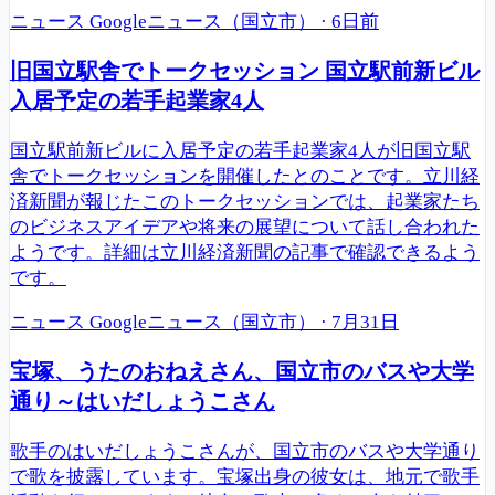
ニュース
Googleニュース（国立市）
·
6日前
旧国立駅舎でトークセッション 国立駅前新ビル
入居予定の若手起業家4人
国立駅前新ビルに入居予定の若手起業家4人が旧国立駅
舎でトークセッションを開催したとのことです。立川経
済新聞が報じたこのトークセッションでは、起業家たち
のビジネスアイデアや将来の展望について話し合われた
ようです。詳細は立川経済新聞の記事で確認できるよう
です。
ニュース
Googleニュース（国立市）
·
7月31日
宝塚、うたのおねえさん、国立市のバスや大学
通り～はいだしょうこさん
歌手のはいだしょうこさんが、国立市のバスや大学通り
で歌を披露しています。宝塚出身の彼女は、地元で歌手