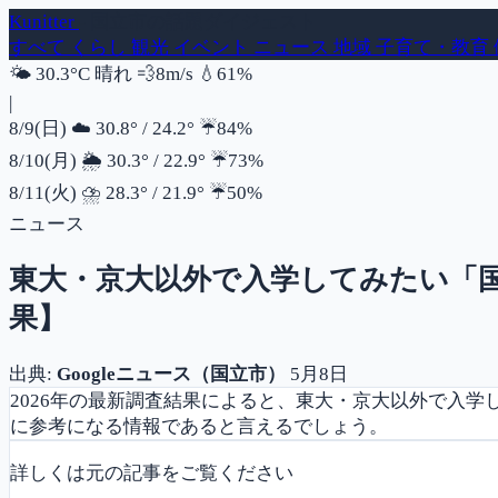
Kunitter
- 国立市の話題ダイジェスト
すべて
くらし
観光
イベント
ニュース
地域
子育て・教育
風速
湿度
🌤️
30.3°C
晴れ
💨
8m/s
💧
61%
|
降水確率
8/9(日)
☁️
30.8°
/
24.2°
☔
84%
降水確率
8/10(月)
🌦️
30.3°
/
22.9°
☔
73%
降水確率
8/11(火)
⛈️
28.3°
/
21.9°
☔
50%
ニュース
東大・京大以外で入学してみたい「国立
果】
出典:
Googleニュース（国立市）
5月8日
2026年の最新調査結果によると、東大・京大以外で入
に参考になる情報であると言えるでしょう。
詳しくは元の記事をご覧ください