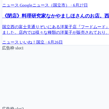
ニュース
Googleニュース（国立市）
·
6月27日
《閉店》料理研究家なかやましほさんのお店。西・富
国立西の富士見通りぞいにある洋菓子店『フードムード』
ました。店内では様々な種類の洋菓子が販売されており
ニュース
いいね！国立
·
6月26日
広告枠 slot1
広告枠 slot2