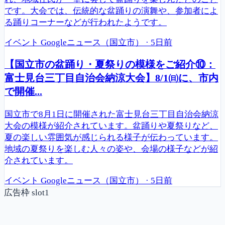
です。大会では、伝統的な盆踊りの演舞や、参加者によ
る踊りコーナーなどが行われたようです。
イベント
Googleニュース（国立市）
·
5日前
【国立市の盆踊り・夏祭りの模様をご紹介⑩：
富士見台三丁目自治会納涼大会】8/1㈰に、市内
で開催...
国立市で8月1日に開催された富士見台三丁目自治会納涼
大会の模様が紹介されています。盆踊りや夏祭りなど、
夏の楽しい雰囲気が感じられる様子が伝わっています。
地域の夏祭りを楽しむ人々の姿や、会場の様子などが紹
介されています。
イベント
Googleニュース（国立市）
·
5日前
広告枠 slot1