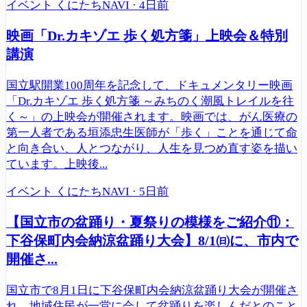
イベント
くにたちNAVI
·
4日前
映画「Dr.カキゾエ 歩く処方箋」上映会＆特別
講演
国立駅開業100周年を記念して、ドキュメンタリー映画
「Dr.カキゾエ 歩く処方箋 ～みちのく潮風トレイルを往
く～」の上映会が開催されます。映画では、がん医療の
第一人者である垣添忠生医師が「歩く」ことを通じて命
と向き合い、人とつながり、人生を見つめ直す姿を描い
ています。上映後...
イベント
くにたちNAVI
·
5日前
【国立市の盆踊り・夏祭りの模様をご紹介⑪：
下谷保町内会納涼盆踊り大会】8/1㈰に、市内で
開催さ...
国立市で8月1日に下谷保町内会納涼盆踊り大会が開催さ
れ、地域住民が一堂に会して盆踊りを楽しんだとのこと