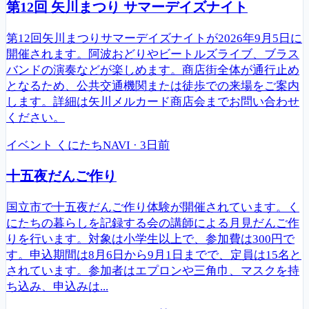
第12回 矢川まつり サマーデイズナイト
第12回矢川まつりサマーデイズナイトが2026年9月5日に
開催されます。阿波おどりやビートルズライブ、ブラス
バンドの演奏などが楽しめます。商店街全体が通行止め
となるため、公共交通機関または徒歩での来場をご案内
します。詳細は矢川メルカード商店会までお問い合わせ
ください。
イベント
くにたちNAVI
·
3日前
十五夜だんご作り
国立市で十五夜だんご作り体験が開催されています。く
にたちの暮らしを記録する会の講師による月見だんご作
りを行います。対象は小学生以上で、参加費は300円で
す。申込期間は8月6日から9月1日までで、定員は15名と
されています。参加者はエプロンや三角巾、マスクを持
ち込み、申込みは...