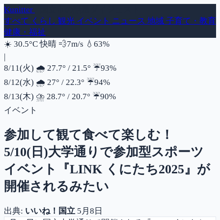
Kunitter
- 国立市の話題ダイジェスト
すべて
くらし
観光
イベント
ニュース
地域
子育て・教育
健康・福祉
風速
湿度
☀️
30.5°C
快晴
💨
7m/s
💧
63%
|
降水確率
8/11(火)
🌧️
27.7°
/
21.5°
☔
93%
降水確率
8/12(水)
🌧️
27°
/
22.3°
☔
94%
降水確率
8/13(木)
⛈️
28.7°
/
20.7°
☔
90%
イベント
参加して観て食べて楽しむ！
5/10(日)大学通りで参加型スポーツ
イベント『LINK くにたち2025』が
開催されるみたい
出典:
いいね！国立
5月8日