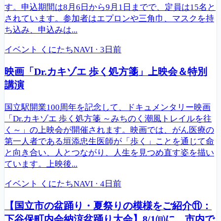
す。申込期間は8月6日から9月1日までで、定員は15名と
されています。参加者はエプロンや三角巾、マスクを持
ち込み、申込みは...
イベント
くにたちNAVI
·
3日前
映画「Dr.カキゾエ 歩く処方箋」上映会＆特別
講演
国立駅開業100周年を記念して、ドキュメンタリー映画
「Dr.カキゾエ 歩く処方箋 ～みちのく潮風トレイルを往
く～」の上映会が開催されます。映画では、がん医療の
第一人者である垣添忠生医師が「歩く」ことを通じて命
と向き合い、人とつながり、人生を見つめ直す姿を描い
ています。上映後...
イベント
くにたちNAVI
·
4日前
【国立市の盆踊り・夏祭りの模様をご紹介⑪：
下谷保町内会納涼盆踊り大会】8/1㈰に、市内で