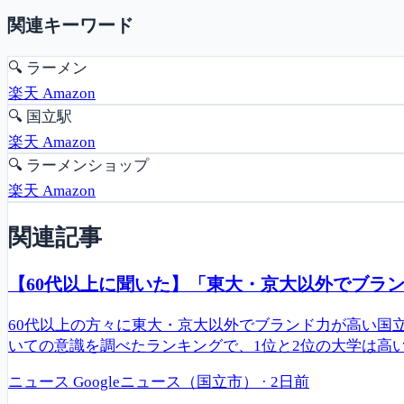
関連キーワード
🔍
ラーメン
楽天
Amazon
🔍
国立駅
楽天
Amazon
🔍
ラーメンショップ
楽天
Amazon
関連記事
【60代以上に聞いた】「東大・京大以外でブラン
60代以上の方々に東大・京大以外でブランド力が高い国
いての意識を調べたランキングで、1位と2位の大学は高
ニュース
Googleニュース（国立市）
·
2日前