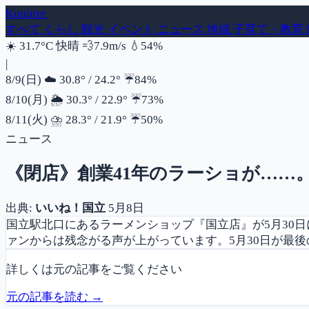
Kunitter
- 国立市の話題ダイジェスト
すべて
くらし
観光
イベント
ニュース
地域
子育て・教育
風速
湿度
☀️
31.7°C
快晴
💨
7.9m/s
💧
54%
|
降水確率
8/9(日)
☁️
30.8°
/
24.2°
☔
84%
降水確率
8/10(月)
🌦️
30.3°
/
22.9°
☔
73%
降水確率
8/11(火)
⛈️
28.3°
/
21.9°
☔
50%
ニュース
《閉店》創業41年のラーショが……。
出典:
いいね！国立
5月8日
国立駅北口にあるラーメンショップ『国立店』が5月30
ァンからは残念がる声が上がっています。5月30日が最
詳しくは元の記事をご覧ください
元の記事を読む →