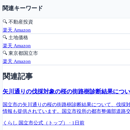
関連キーワード
🔍
不動産投資
楽天
Amazon
🔍
土地価格
楽天
Amazon
🔍
東京都国立市
楽天
Amazon
関連記事
矢川通りの伐採対象の桜の街路樹診断結果につ
国立市の矢川通りの桜の街路樹診断結果について、伐採
情報も提供されています。国立市役所の都市整備部道路交
くらし
国立市公式（トップ）
·
1日前