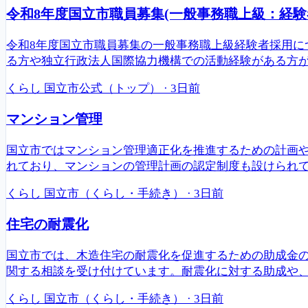
令和8年度国立市職員募集(一般事務職上級：経験
令和8年度国立市職員募集の一般事務職上級経験者採用につ
る方や独立行政法人国際協力機構での活動経験がある方が対
くらし
国立市公式（トップ）
·
3日前
マンション管理
国立市ではマンション管理適正化を推進するための計画
れており、マンションの管理計画の認定制度も設けられて
くらし
国立市（くらし・手続き）
·
3日前
住宅の耐震化
国立市では、木造住宅の耐震化を促進するための助成金
関する相談を受け付けています。耐震化に対する助成や
くらし
国立市（くらし・手続き）
·
3日前