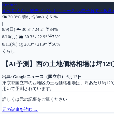
Kunitter
- 国立市の話題ダイジェスト
すべて
くらし
観光
イベント
ニュース
地域
子育て・教育
風速
湿度
🌤️
30.3°C
晴れ
💨
8m/s
💧
61%
|
降水確率
8/9(日)
☁️
30.8°
/
24.2°
☔
84%
降水確率
8/10(月)
🌦️
30.3°
/
22.9°
☔
73%
降水確率
8/11(火)
⛈️
28.3°
/
21.9°
☔
50%
くらし
【AI予測】西の土地価格相場は坪129万
出典:
Googleニュース（国立市）
6月13日
東京都国立市の西地区の土地価格相場は、坪あたり約129万
用いて予測されています。
詳しくは元の記事をご覧ください
元の記事を読む →