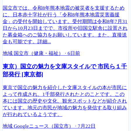
国立市では、令和8年熊本地震の被災者を支援するため
に、日本赤十字社が行う「令和8年熊本地震災害義援
金」の受付を開始しています。受付期間は令和8年7月31
日から10月23日までで、市役所や旧国立駅舎に設置され
た募金箱へのご協力をお願いしています。また、直接送
金も可能です。詳細...
地域
国立市（健康・福祉）
·
6日前
東京）国立の魅力を文庫スタイルで 市民ら１千
部発行 [東京都]
東京で国立の魅力を紹介した文庫スタイルの本が市民に
よって作成され、1千部発行されたとのことです。この
本には国立の歴史や文化、観光スポットなどが紹介され
ています。地元の市民が地域の魅力を発信する取り組み
が行われているようです。
地域
Googleニュース（国立市）
·
7月22日