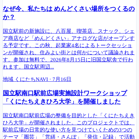
なぜ今、私たちは めんどくさい場所をつくるの
か？
国立駅前の新施設に、八百屋、喫茶店、スナック、シェ
ア商店など「めんどくさい」アナログな店がオープンす
る予定です。この秋、起業家4名によるトークセッショ
ンが開催され、住みよい街とは何かについて議論されま
す。参加は無料で、2026年8月15日に旧国立駅舎で行わ
れます。国立駅周辺...
地域
くにたちNAVI
·
7月16日
国立駅南口駅前広場実施設計ワークショップ
「くにたちえきひろ大学」を開催しました
国立駅南口駅前広場の整備を目的とした「くにたちえき
ひろ大学」が開催されました。このプロジェクトでは、
駅前広場の日常的な使い方を見つけていくための3つの
テーマ「圏芸」「営繕・さんぽ」「発信・記録」で活動