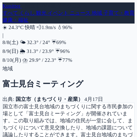
Kunitter
- 国立市の話題ダイジェスト
すべて
くらし
観光
イベント
ニュース
地域
子育て・教育
健康・福祉
風速
湿度
☀️
24.3°C
快晴
💨
1.9m/s
💧
96%
|
降水確率
8/8(土)
🌤️
32.3°
/
24°
☔
69%
降水確率
8/9(日)
🌦️
31.3°
/
23.9°
☔
96%
降水確率
8/10(月)
⛈️
29.9°
/
22.3°
☔
77%
地域
富士見台ミーティング
出典:
国立市（まちづくり・産業）
4月17日
国立市の富士見台地域のまちづくりに関する市民参加の
場として「富士見台ミーティング」が開催されていま
す。この取り組みでは、地域の住民が一堂に会して、ま
ちづくりについて意見交換したり、地域の課題について
議論したりすることができます。富士見台地域のまちづ