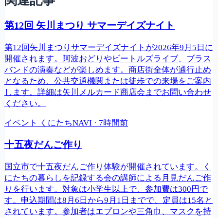
関連記事
第12回 矢川まつり サマーデイズナイト
第12回矢川まつりサマーデイズナイトが2026年9月5日に
開催されます。阿波おどりやビートルズライブ、ブラス
バンドの演奏などが楽しめます。商店街全体が通行止め
となるため、公共交通機関または徒歩での来場をご案内
します。詳細は矢川メルカード商店会までお問い合わせ
ください。
イベント
くにたちNAVI
·
7時間前
十五夜だんご作り
国立市で十五夜だんご作り体験が開催されています。く
にたちの暮らしを記録する会の講師による月見だんご作
りを行います。対象は小学生以上で、参加費は300円で
す。申込期間は8月6日から9月1日までで、定員は15名と
されています。参加者はエプロンや三角巾、マスクを持