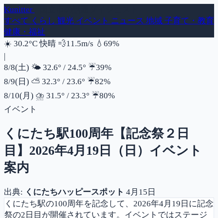
Kunitter
- 国立市の話題ダイジェスト
すべて
くらし
観光
イベント
ニュース
地域
子育て・教育
健康・福祉
風速
湿度
☀️
30.2°C
快晴
💨
11.5m/s
💧
69%
|
降水確率
8/8(土)
🌤️
32.6°
/
24.5°
☔
39%
降水確率
8/9(日)
⛅
32.3°
/
23.6°
☔
82%
降水確率
8/10(月)
⛈️
31.5°
/
23.3°
☔
80%
イベント
くにたち駅100周年【記念祭２日
目】2026年4月19日（日）イベント
案内
出典:
くにたちハッピースポット
4月15日
くにたち駅の100周年を記念して、2026年4月19日に記念
祭の2日目が開催されています。イベントではステージ