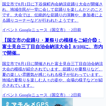
国立市で8月1日に下谷保町内会納涼盆踊り大会が開催さ
れ、地域住民が一堂に会して盆踊りを楽しんだとのこと
です。大会では、伝統的な盆踊りの演舞や、参加者によ
る踊りコーナーなどが行われたようです。
イベント
Googleニュース（国立市）
·
2日前
【国立市の盆踊り・夏祭りの模様をご紹介⑩：
富士見台三丁目自治会納涼大会】8/1㈰に、市内
で開催...
国立市で8月1日に開催された富士見台三丁目自治会納涼
大会の模様が紹介されています。盆踊りや夏祭りなど、
夏の楽しい雰囲気が感じられる様子が伝わっています。
地域の夏祭りを楽しむ人々の姿や、会場の様子などが紹
介されています。
イベント
Googleニュース（国立市）
·
2日前