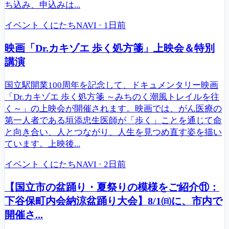
ち込み、申込みは...
イベント
くにたちNAVI
·
1日前
映画「Dr.カキゾエ 歩く処方箋」上映会＆特別
講演
国立駅開業100周年を記念して、ドキュメンタリー映画
「Dr.カキゾエ 歩く処方箋 ～みちのく潮風トレイルを往
く～」の上映会が開催されます。映画では、がん医療の
第一人者である垣添忠生医師が「歩く」ことを通じて命
と向き合い、人とつながり、人生を見つめ直す姿を描い
ています。上映後...
イベント
くにたちNAVI
·
2日前
【国立市の盆踊り・夏祭りの模様をご紹介⑪：
下谷保町内会納涼盆踊り大会】8/1㈰に、市内で
開催さ...